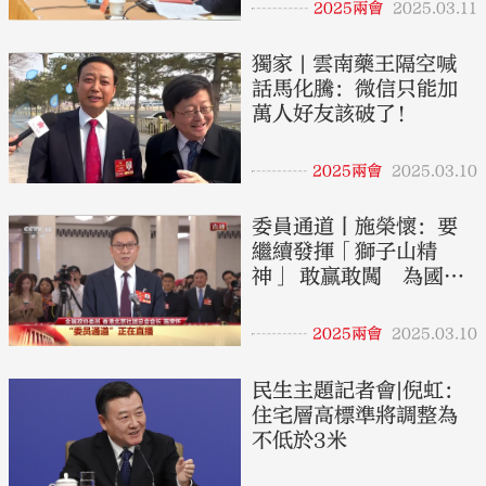
2025兩會
2025.03.11
獨家 | 雲南藥王隔空喊
話馬化騰：微信只能加
萬人好友該破了！
2025兩會
2025.03.10
委員通道丨施榮懷：要
繼續發揮「獅子山精
神」 敢贏敢闖 為國家
發展貢獻香港力量
2025兩會
2025.03.10
民生主題記者會|倪虹：
住宅層高標準將調整為
不低於3米