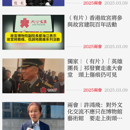
2025兩會
2025.03.09
（有片）香港故宮將參
與故宮建院百年活動
2025兩會
2025.03.09
獨家｜（有片）「英雄
團長」祁發寶走進大會
堂 頭上傷痕仍可見
2025兩會
2025.03.09
兩會｜許鴻飛：對外文
化交流不應只在博物館
藝術館 要走上街頭深
入民眾