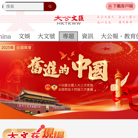
下載客戶端
hina
文娛
大文號
專題
資訊
大公報·教育