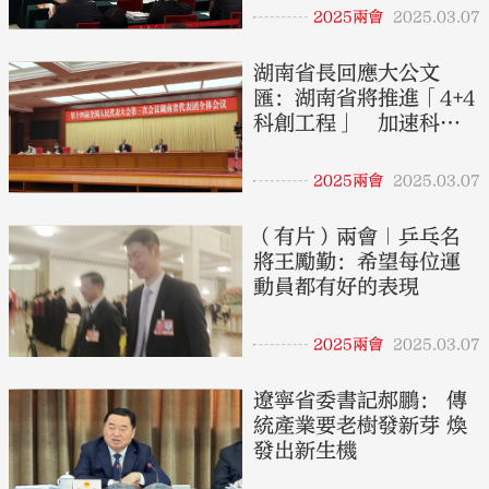
2025兩會
2025.03.07
湖南省長回應大公文
匯：湖南省將推進「4+4
科創工程」 加速科技
與產業創新深度融合
2025兩會
2025.03.07
（有片）兩會｜乒乓名
將王勵勤：希望每位運
動員都有好的表現
2025兩會
2025.03.07
遼寧省委書記郝鵬： 傳
統產業要老樹發新芽 煥
發出新生機