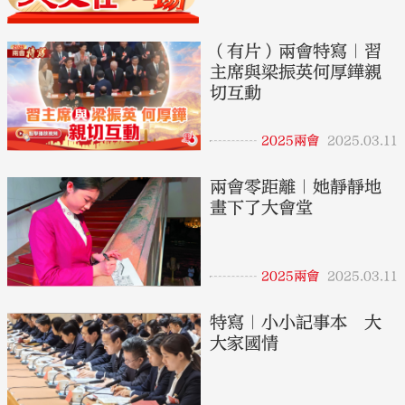
（有片）兩會特寫｜習
主席與梁振英何厚鏵親
切互動
大公文匯
2025兩會
2025.03.11
兩會零距離｜她靜靜地
畫下了大會堂
2025兩會
2025.03.11
特寫｜小小記事本 大
大家國情