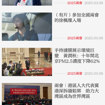
2025兩會
2025.03.08
（有片）參加全國兩會
的徐楓燦入場
2025兩會
2025.03.08
手持濾膜展示環境巨
變 黃潤秋：十年間北
京PM2.5濃度下降62%
2025兩會
2025.03.08
兩會｜港區人大代表冀
港深拆牆鬆綁 助力大
灣區成為世界灣區