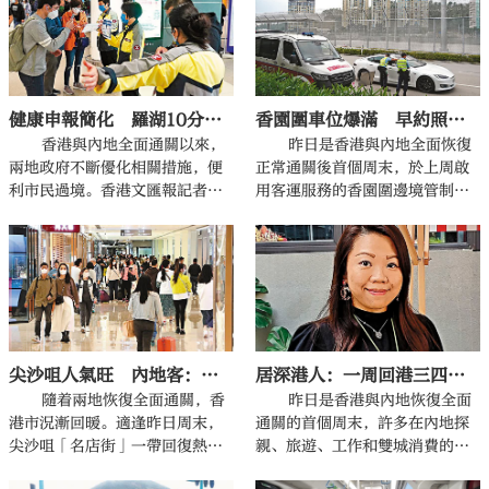
驚」，希望特區政府提供支援。
沙灣的快速中巴，以滿足市民的
眾多商家生意明顯上升，記者看
需求。
到許多港人前往配眼鏡、買禮
服、美甲和辦理銀行卡、電話卡
更新信息等。有眼鏡店的生意上
升了幾成，許多商家信心大增，
健康申報簡化 羅湖10分鐘速過關
香園圍車位爆滿 早約照等一個鐘
相信未來兩三個月港人北上消費
將回復常態，生意將會越來越
香港與內地全面通關以來，
昨日是香港與內地全面恢復
好。而銀行和通訊商營業廳亦擠
兩地政府不斷優化相關措施，便
正常通關後首個周末，於上周啟
滿了港人，前來更新電話和住址
利市民過境。香港文匯報記者昨
用客運服務的香園圍邊境管制站
等信息，以方便在內地消費、投
日實測經羅湖口岸過關到深圳，
人山人海。該口岸約400個停車
資、做生意。消失三年的雙城消
整個過程用了大約10分鐘就「極
位昨晨開始爆滿，未有預約的駕
費，如今隨着深港兩地居民互相
速過關」。
駛者被勸退，有預約的也要輪候
密切來往，將會重現昔日的繁
一小時，部分駕駛者唯有將車輛
華。
泊在新界其他停車場，改為乘搭
公共交通工具經該口岸過關。
尖沙咀人氣旺 內地客：消費無上限
居深港人：一周回港三四次 「雙城生活」真好
隨着兩地恢復全面通關，香
昨日是香港與內地恢復全面
港市況漸回暖。適逢昨日周末，
通關的首個周末，許多在內地探
尖沙咀「名店街」一帶回復熱
親、旅遊、工作和雙城消費的港
鬧。內地旅客明顯較往日增加，
人前日紛紛回港，與家人團聚。