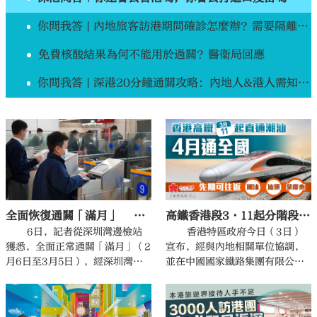
你問我答 | 內地旅客訪港期間確診怎麼辦？需要隔離嗎？費用如何？
免費核酸結果為何不能用於過關？醫衞局回應
你問我答 | 深港20分鐘通關攻略：內地人&港人需知資訊都在這！（附網址）
全面恢復通關「滿月」 深圳灣口岸出入境人員約48萬人次
高鐵香港段3·11起分階段恢復長途服務 4月起全國復運
6日，記者從深圳灣邊檢站
香港特區政府今日（3日）
獲悉，全面正常通關「滿月」（2
宣布，經與內地相關單位協調，
月6日至3月5日），經深圳灣口
並在中國國家鐵路集團有限公
岸出入境人員約48萬人次，出入
司、中國鐵路廣州局集團和港鐵
境車輛約6萬輛次。
公司進一步商討及配合下，廣深
港高速鐵路（高鐵）香港段下星