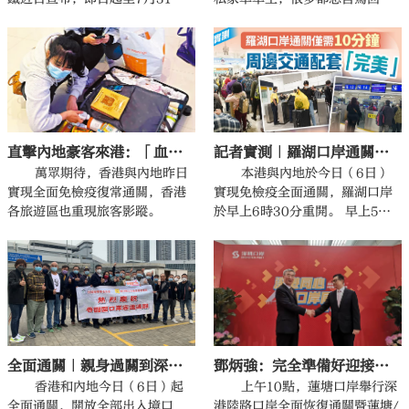
日，推出全新特惠站車費優惠，
地，刺激了平治及寶馬等豪華車
使用成人八達通及樂悠咭（60-6
品牌的需求飆升。
4歲）乘客，只需經落馬洲站前往
深圳，同日回程時乘深圳地鐵4號
綫，並於福田口岸站出閘前用同
一張八達通拍一拍「港鐵特惠
站」後經落馬洲站返港，該車程
記者實測｜羅湖口岸通關僅需10分鐘 周邊交通配套「完美」
直擊內地豪客來港：「血拚」無上限
即可享6元車費優惠。若只搭南下
去香港一程，拍一拍「港鐵特惠
本港與內地於今日（6日）
萬眾期待，香港與內地昨日
站」亦可享3元車費優惠。
實現免檢疫全面通關，羅湖口岸
實現全面免檢疫復常通關，香港
於早上6時30分重開。 早上5時3
各旅遊區也重現旅客影蹤。
5分，記者乘坐首班車由沙田站開
往羅湖站，列車行駛26分鐘，於
早上6時01分抵達港鐵羅湖站。
全面通關｜親身過關到深圳蓮塘口岸 陳月明大讚過程順暢
鄧炳強：完全準備好迎接內地旅客
香港和內地今日（6日）起
上午10點，蓮塘口岸舉行深
全面通關，開放全部出入境口
港陸路口岸全面恢復通關暨蓮塘/