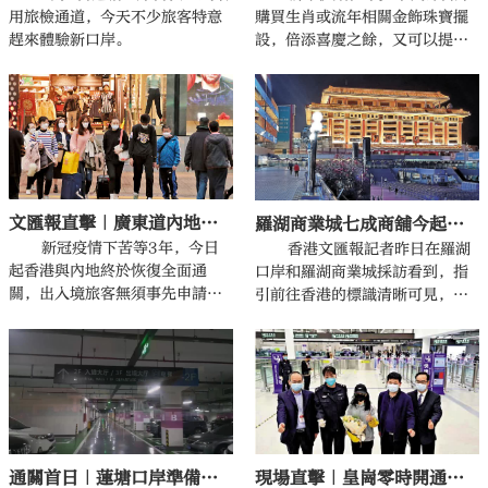
用旅檢通道，今天不少旅客特意
購買生肖或流年相關金飾珠寶擺
趕來體驗新口岸。
設，倍添喜慶之餘，又可以提升
運勢。金飾珠寶零售業界向香港
文匯報表示，防疫措施放寬加上
疫情受控，今年農曆新年市面氣
氛較往年熱鬧，市民都紛紛外出
辦年貨，更願意為拜年聚會添購
首飾打扮一番。內地客亦是本港
金飾的大客，他們來港遊玩順便
文匯報直擊｜廣東道內地客增 奢侈品店生意旺
羅湖商業城七成商舖今起迎客
買金飾珠寶自用或送禮，內地與
香港自1月初復常通關，陸續有內
新冠疫情下苦等3年，今日
香港文匯報記者昨日在羅湖
地客重臨，由於仍有每日配額限
起香港與內地終於恢復全面通
口岸和羅湖商業城採訪看到，指
制，未見大量遊客或「大豪客」
關，出入境旅客無須事先申請配
引前往香港的標識清晰可見，分
出現。今日起香港與內地全面通
額和做核酸檢測。自上月8日兩地
流護欄設置也已完成。羅湖商業
關，業界估計稍後才會迎來更多
恢復有限度通關後，已有不少內
城約七成商舖已復業或者準備今
內地客來港，銷售額有望增長兩
地旅客來港旅遊，全面復常通關
日復業迎接過關旅客。
成。
無疑為他們的行程更添方便，有
旅客直言感覺香港與內地的心理
距離更近了。
現場直擊｜皇崗零時開通 首位旅客：趕着到深圳玩
通關首日｜蓮塘口岸準備迎接首批通關旅客