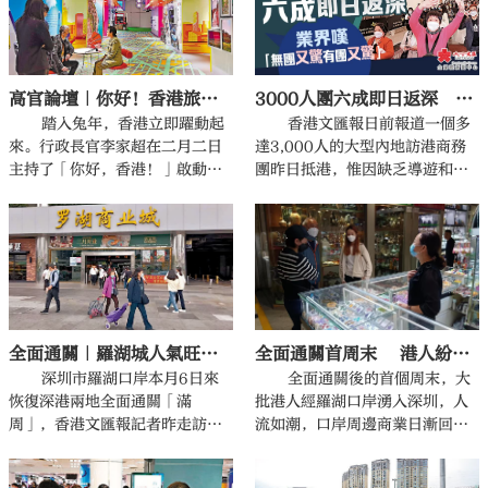
期六（3月11日）起逐步恢復長
途服務。
3000人團六成即日返深 業界嘆「無團又驚有團又驚」
高官論壇｜你好！香港旅遊蓄勢待發
香港文匯報日前報道一個多
踏入兔年，香港立即躍動起
達3,000人的大型內地訪港商務
來。行政長官李家超在二月二日
團昨日抵港，惟因缺乏導遊和旅
主持了「你好，香港！」啟動
遊巴接待，無法像疫情前的同類
禮，標誌着香港已經走上復常之
商務團在港多留兩三天，約六成
路，隨即展開的一連串宣傳推廣
人昨日出席完會議和演唱活動
活動，向全球展現香港的新魅
後，便即日回深圳。團友和負責
力、新發展、新機遇。隨着內地
主辦的內地組團旅行社均感到可
與香港於二月六日開始全面通
惜，「來到香港肯定希望在香港
關，社會氣氛熱烈，經濟活動也
及去澳門旅遊3天到5天。」惟團
蓬勃起來，我們真正是強勢回歸
全面通關首周末 港人紛紛湧入深圳購物消費
全面通關｜羅湖城人氣旺 重現繁盛可期
友不太熟悉香港景點，又沒有導
世界旅遊版圖，更好地融入國家
遊帶路，故大部分團友選擇即日
的發展大局。
全面通關後的首個周末，大
深圳市羅湖口岸本月6日來
來回。有旅遊業工會指，導遊及
批港人經羅湖口岸湧入深圳，人
恢復深港兩地全面通關「滿
旅巴司機人手嚴重短缺，租車連
流如潮，口岸周邊商業日漸回
周」，香港文匯報記者昨走訪羅
司機每日花費七八千元，接團開
暖，往來交通人流明顯上升，更
湖商業城，大量港人經羅湖口岸
支大，「真係無團又驚，有團又
有巴士公司開設從羅湖商業城至
湧入深圳購物消費。羅湖商業城