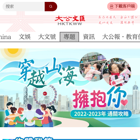
下載客戶端
hina
文娛
大文號
專題
資訊
大公報·教育