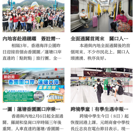
名店再現排隊入場的人龍，不少
旅客拖着行李箱來回走動購物或
拍照打卡，有旅客更帶同十多年
後重遊香港的媽媽來港購物消
費。
全面通關首周末 關口人頭湧湧秩序良好
內地客赴港踴躍 簽註需時礙出團
本港與內地全面通關後的首
相隔3年，香港海洋公園昨
個周末，不少市民北上，關口人
日迎接首個由香園圍／蓮塘口岸
頭湧湧，秩序良好。
直達的「點對點」旅行團，全團
約有140名團友，是主辦方原本
預計的50人多近兩倍，反應熱
烈。
一圖｜蓮塘香園圍口岸乘車攻略
跨境學童｜有學生遇申報麻煩 口岸巴士班次少致遲到
香港與內地2月6日起全面通
跨境中學生今日（8日）起
關，羅湖和皇崗口岸時隔三年後
恢復回港上課，元朗商會中學校
重開，人車直達的蓮塘/香園圍口
長丘志良在電台節目表示，現返