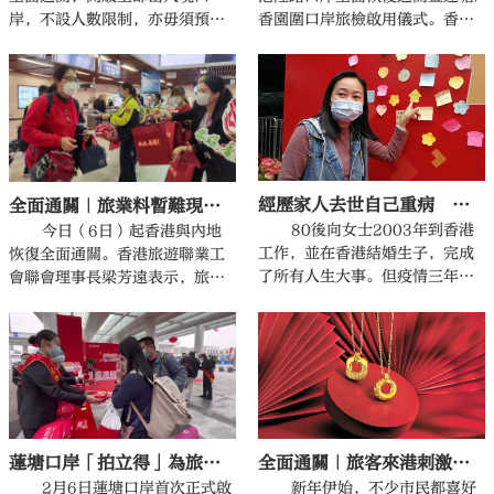
岸，不設人數限制，亦毋須預
香園圍口岸旅檢啟用儀式。香港
約。立法會議員、打鼓嶺區鄉事
保安局局長鄧炳強致辭時表示，
委員會主席陳月明等一行30人早
香港已經完全準備好迎接內地旅
上約9時到香園圍管制站現場視察
客。
通關情況，隨後親身過關到深圳
蓮塘口岸。
經歷家人去世自己重病 港人嘆：三年一夢 回家真好
全面通關｜旅業料暫難現大型旅團 今年生意回復至疫前三成
80後向女士2003年到香港
今日（6日）起香港與內地
工作，並在香港結婚生子，完成
恢復全面通關。香港旅遊聯業工
了所有人生大事。但疫情三年，
會聯會理事長梁芳遠表示，旅遊
她也錯過了內地親人所有的重要
業冰封三年後，終於看到希望，
時刻。
但很難期望一下子回到2019年之
前的情況，樂觀預計今年生意能
回復至疫情前的三成。
蓮塘口岸「拍立得」為旅客留下珍貴瞬間
全面通關｜旅客來港刺激消費 金舖盼生意升兩成
2月6日蓮塘口岸首次正式啟
新年伊始，不少市民都喜好