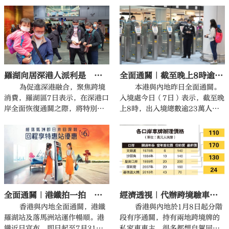
岸亦首次開放客運通關服務，各
回中學上學的跨境學童初中有37
個關口運作暢順。但因蓮塘/香園
個，高中有18個，僅餘幾名學童
圍口岸是全新啟用的旅檢口岸，
因個人原因暫未返校。另有約10
眾多港人通過新口岸前往深圳
人因三年疫情轉學回內地讀書，
後，對於交通設施一頭霧水。
也有個別學童為重回香港讀書而
降低年級重讀兩年。
羅湖向居深港人派利是 最高999元
全面通關｜截至晚上8時逾23萬人次出入境 羅湖佔最多
為促進深港融合，聚焦跨境
本港與內地昨日全面通關。
消費，羅湖區7日表示，在深港口
入境處今日（7日）表示，截至晚
岸全面恢復通關之際，將特別舉
上8時，出入境總數逾23萬人
辦數字人民幣跨境消費嘉年華活
次，其中有逾11.8萬人出境，逾1
動，推出1000萬元數字人民幣紅
1.2萬人入境。
包補貼。
全面通關｜港鐵拍一拍 即日往返深圳慳6蚊
經濟透視｜代辦跨境驗車 通關後飆十倍
香港與內地全面通關，港鐵
香港與內地於1月8日起分階
羅湖站及落馬洲站運作暢順。港
段有序通關，持有兩地跨境牌的
鐵近日宣布，即日起至7月31
私家車車主，很多都想自駕回內