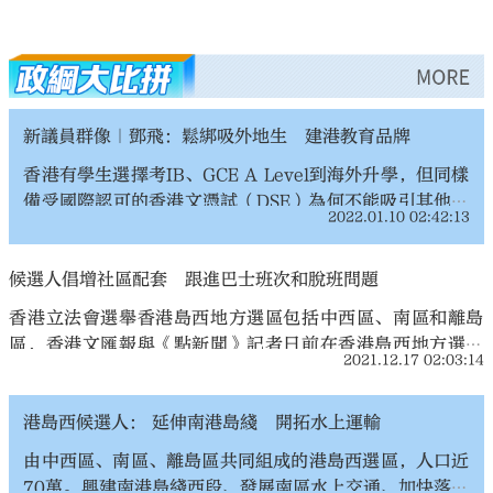
more
新議員群像｜鄧飛：鬆綁吸外地生 建港教育品牌
香港有學生選擇考IB、GCE A Level到海外升學，但同樣
備受國際認可的香港文憑試（DSE）為何不能吸引其他地
2022.01.10 02:42:13
方的學生報考？新任立法會議員、香港教聯會副主席鄧飛
日前接受香港文匯報訪問時認為，香港學校現時面對生源
候選人倡增社區配套 跟進巴士班次和脫班問題
不足的問題，倘放任縮班殺校，不利本地教育發展。
香港立法會選舉香港島西地方選區包括中西區、南區和離島
區，香港文匯報與《點新聞》記者日前在香港島西地方選區
2021.12.17 02:03:14
的街頭收集市民訴求，並把街坊提出的關於區內交通等議題
交給該區候選人答覆。1號候選人葉劉淑儀表示，自己若成功
港島西候選人： 延伸南港島綫 開拓水上運輸
當選，一定會敦促港鐵早點提交興建南港島綫西段的時間
表，跟進巴士班次，以及留意脫班的問題；2號候選人陳學鋒
由中西區、南區、離島區共同組成的港島西選區，人口近
表示，希望把中西區的連貫海濱長廊，駁通至東區和南區，
70萬。興建南港島綫西段、發展南區水上交通、加快落實