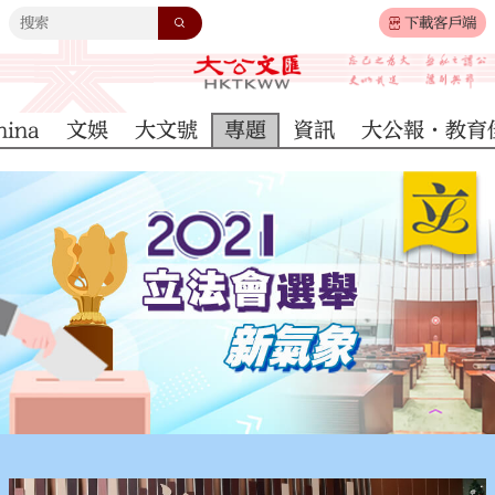
下載客戶端
hina
文娛
大文號
專題
資訊
大公報·教育