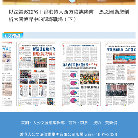
以法論政EP6｜香港捲入西方陰謀陷阱 馬恩國為您剖
析大國博弈中的間諜戰場（下）
策劃 : 大公文匯網編輯部 設計 : 李多 技術：黃榮棋
香港大公文匯傳媒集團有限公司版權所有© 1997-2026