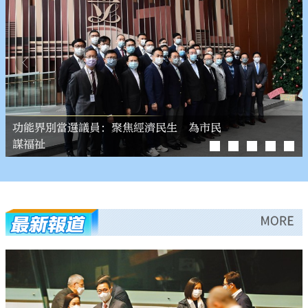
大公文匯
陳茂波：民主不應只重「量」 更需要重
地區直選候任議員見傳媒 承諾建設高效議
功能界別當選議員：聚焦經濟民生 為市民
候任議員挺國教 讓學生五光十色
「質」
會
謀福祉
選委界當選議員：以港利益為依歸
more