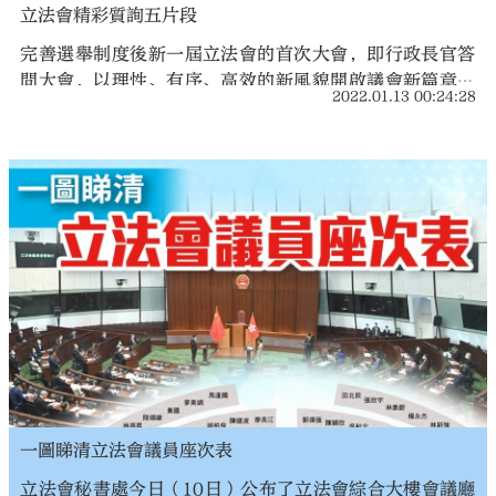
立法會精彩質詢五片段
完善選舉制度後新一屆立法會的首次大會，即行政長官答
問大會，以理性、有序、高效的新風貌開啟議會新篇章。
2022.01.13 00:24:28
答問會順暢進行逾兩小時，行政長官林鄭月娥回答議員 17
條質詢，創答問會質詢數量新高，而且答問過程互動頻
頻、精彩紛呈。
一圖睇清立法會議員座次表
立法會秘書處今日（10日）公布了立法會綜合大樓會議廳