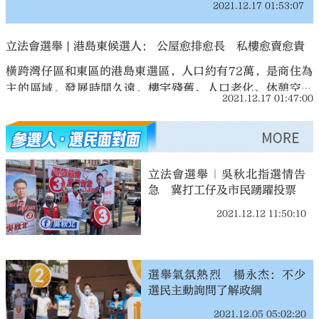
令全香港都有連貫的海濱長廊。同區的3號候選人方龍飛至本
2021.12.17 01:53:07
港鐵東涌西延線建設、推動大嶼山連接交椅洲至香港島的
報昨晚截稿時仍未有對街坊提問作出回覆。
鐵路道路計劃等，是港島西選區多名候選人對當區公共交
立法會選舉 | 港島東候選人： 公屋愈排愈長 私樓愈賣愈貴
通系統發展的願景。
橫跨灣仔區和東區的港島東選區，人口約有72萬，是商住為
主的區域，發展時間久遠，樓宇殘舊、人口老化、休憩空間
2021.12.17 01:47:00
不足等問題日漸凸顯，土地住房供應緊張亦成為挑戰。多元
開發土地、增加過渡性房屋數目、提高相關規劃區內住宅用
more
地的地積比，將已有較成熟交通配套的綠化地改劃為住宅用
地等，是四名候選人建言獻策的重點。
立法會選舉｜吳秋北指選情告
急 冀打工仔及市民踴躍投票
2021.12.12 11:50:10
選舉氣氛熱烈 楊永杰：不少
選民主動詢問了解政綱
2021.12.05 05:02:20