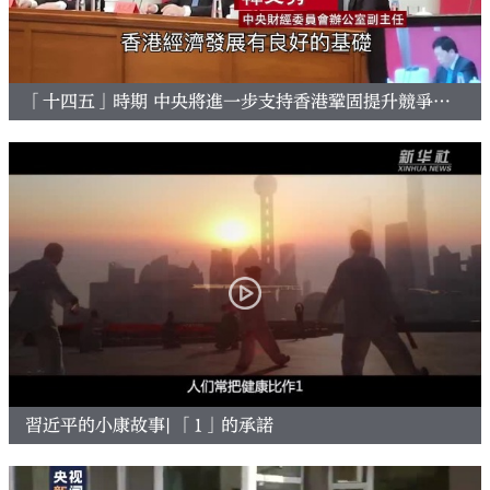
「十四五」時期 中央將進一步支持香港鞏固提升競爭優勢
習近平的小康故事| 「1」的承諾