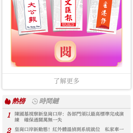
了解更多
熱榜
時間鏈
1
陳國基視察新皇崗口岸：各部門須以最高標準完成演
練 確保通關萬無一失
2
皇崗口岸新動態！紅外體溫偵測系統就位 私家車一