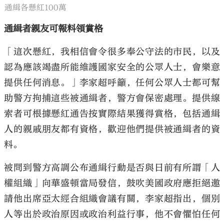
通緝各懸紅100萬
通緝者親友可報料領賞格
「這次懸紅，我相信會令很多奉公守法的市民，以及
認為應該竭盡所能維護國家安全的公眾人士，會樂意
提供任何消息。」李家超呼籲，任何公眾人士都可幫
助警方拘捕這些被通緝者，警方會保密處理。提供線
索者可根據懸紅通告按實際結果獲得賞格，包括通緝
人的親戚朋友都有資格，歡迎他們提供被通緝者的資
料。
被問到警方高調公布通緝行動是否與日前有所謂「人
權組織」向華盛頓當局發信，鼓吹美國政府應拒絕邀
請他出席亞太經合組織會議有關，李家超指出，個別
人等出於政治原因或政治利益行事，他不會懼怕任何