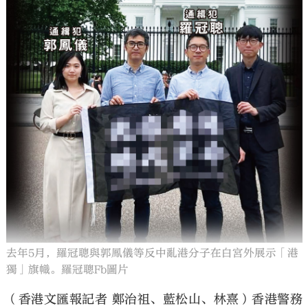
去年5月，羅冠聰與郭鳳儀等反中亂港分子在白宮外展示「港
獨」旗幟。羅冠聰Fb圖片
（香港文匯報記者 鄭治祖、藍松山、林熹）香港警務