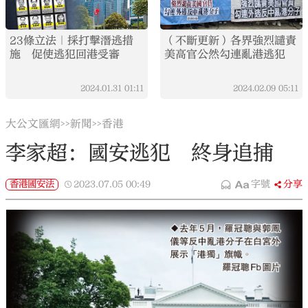
23條立法｜採打擊潛逃措
（不斷更新）各界強烈譴責
施 促使逃犯回港受審
美高官公然勾連亂港逃犯
2024.01.31
01:11
2024.02.09
05:11
大公文匯網
新聞
香港
>>
>>
李家超：國安逃犯 終身追捕
香港國安法
2023.07.05
00:49
字號
分享