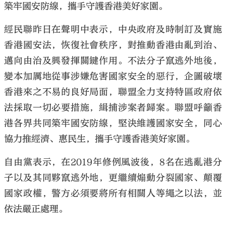
築牢國安防線，攜手守護香港美好家園。
經民聯昨日在聲明中表示，中央政府及時制訂及實施
香港國安法，恢復社會秩序，對推動香港由亂到治、
邁向由治及興發揮關鍵作用。不法分子竄逃外地後，
變本加厲地從事涉嫌危害國家安全的惡行，企圖破壞
香港來之不易的良好局面，聯盟全力支持特區政府依
法採取一切必要措施，緝捕涉案者歸案。聯盟呼籲香
港各界共同築牢國安防線，堅決維護國家安全，同心
協力推經濟、惠民生，攜手守護香港美好家園。
自由黨表示，在2019年修例風波後，8名在逃亂港分
子以及其同夥竄逃外地，更繼續煽動分裂國家、顛覆
國家政權，警方必須要將所有相關人等繩之以法，並
依法嚴正處理。