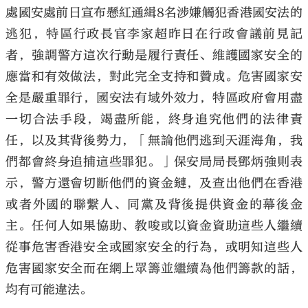
處國安處前日宣布懸紅通緝8名涉嫌觸犯香港國安法的
逃犯，特區行政長官李家超昨日在行政會議前見記
者，強調警方這次行動是履行責任、維護國家安全的
應當和有效做法，對此完全支持和贊成。危害國家安
全是嚴重罪行，國安法有域外效力，特區政府會用盡
一切合法手段，竭盡所能，終身追究他們的法律責
任，以及其背後勢力，「無論他們逃到天涯海角，我
們都會終身追捕這些罪犯。」保安局局長鄧炳強則表
示，警方還會切斷他們的資金鏈，及查出他們在香港
或者外國的聯繫人、同黨及背後提供資金的幕後金
主。任何人如果協助、教唆或以資金資助這些人繼續
從事危害香港安全或國家安全的行為，或明知這些人
危害國家安全而在網上眾籌並繼續為他們籌款的話，
均有可能違法。