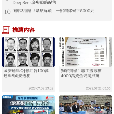
DeepSeek參與戰略配售
10
9個香港隱世景點解鎖 一招讓你省下5000元
推薦內容
國安通緝令|懸紅各100萬
獨家揭秘！職工盟散檔
通緝8國安逃犯
4000萬資金去向成謎
2023.07.03
23:02
2023.07.21
05:55