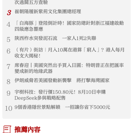
次過關五方查驗
3
崔朝陽履新紫荊文化集團總經理
4
「白海豚」登陸倒計時！國家防總針對浙江福建啟動
四級應急響應
5
陝西柞水突發泥石流 一家人1死2失聯
6
（有片）街訪｜月入10萬在港算「窮人」？港人每月
收支大揭秘！
7
席春迎丨美國突然出手買入日圓：特朗普正在把匯率
變成新的地緣武器
8
伊朗威脅若美國發動新襲擊 將打擊海灣國家
9
宇樹科技：發行價150.80元！8月10日申購
DeepSeek參與戰略配售
10
9個香港隱世景點解鎖 一招讓你省下5000元
推薦內容