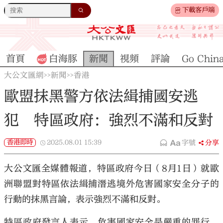
下載客戶端
首頁
白海豚
新聞
視頻
評論
Go Chin
大公文匯網
新聞
香港
>>
>>
歐盟抹黑警方依法緝捕國安逃
犯 特區政府：強烈不滿和反對
香港即時
2025.08.01
15:39
字號
分享
大公文匯全媒體報道，特區政府今日（8月1日）就歐
洲聯盟對特區依法緝捕潛逃境外危害國家安全分子的
行動的抹黑言論，表示強烈不滿和反對。
特區政府發言人表示，危害國家安全是嚴重的罪行，