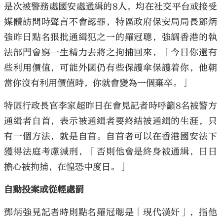
是次被警務處國安處通緝的8人，均在社交平台或接受
媒體訪問時聲言不會認罪，特區政府保安局局長鄧炳
強昨日點名狠批通緝犯之一的羅冠聰，強調香港的執
法部門會窮一生精力去將之拘捕回來，「今日你還有
些利用價值，可能外國仍有些保護傘保護着你，他朝
當你沒有利用價值時，你就會變為一個棄卒。」
特區行政長官李家超昨日在會見記者時呼籲8名被警方
通緝者自首，表示被通緝者要終結被通緝的生涯，只
有一個方法，就是自首。自首者可以在香港國安法下
獲得法庭考慮減刑，「否則他會是終身被通緝，日日
擔心被拘捕，在惶恐中度日。」
自動投案或從輕處罰
鄧炳強見記者時則點名羅冠聰是「現代漢奸」，指他