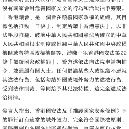
沒有國家會對危害國家安全的行為和活動袖手旁觀。
「香港議會」是一個旨在顛覆國家政權的組織，其目
標包括推動「自決」、制定所謂「香港憲法」，以非
法手段推翻、破壞中華人民共和國憲法所確立的中華
大公文匯
人民共和國根本制度或推翻中華人民共和國中央政權
機關或者特區政權機關等，涉嫌干犯香港國安法第22
條「顛覆國家政權罪」，警方遂依法向法院申請拘捕
令，並通緝有關人士。任何倡議某些人或組織不應就
其違法行為，包括勾結外國或境外勢力的違法行為，
受到法律制裁，等同給予其犯法特權，這完全違反法
治精神。
發言人指出，香港國安法及《維護國家安全條例》下
的罪行訂有適當的域外效力，完全符合國際法原則、
國際慣例和各國各地區通行做法，實屬必要和正當，