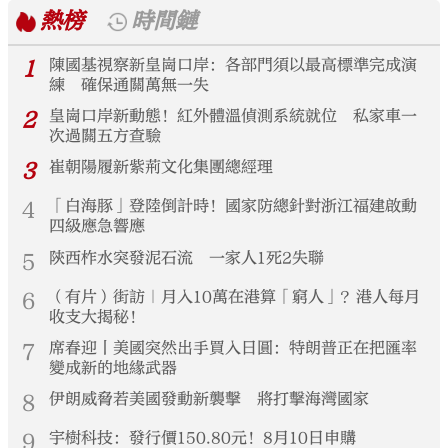
熱榜
時間鏈
1
陳國基視察新皇崗口岸：各部門須以最高標準完成演
練 確保通關萬無一失
2
皇崗口岸新動態！紅外體溫偵測系統就位 私家車一
次過關五方查驗
3
崔朝陽履新紫荊文化集團總經理
4
「白海豚」登陸倒計時！國家防總針對浙江福建啟動
四級應急響應
5
陝西柞水突發泥石流 一家人1死2失聯
6
（有片）街訪｜月入10萬在港算「窮人」？港人每月
收支大揭秘！
7
席春迎丨美國突然出手買入日圓：特朗普正在把匯率
變成新的地緣武器
8
伊朗威脅若美國發動新襲擊 將打擊海灣國家
9
宇樹科技：發行價150.80元！8月10日申購