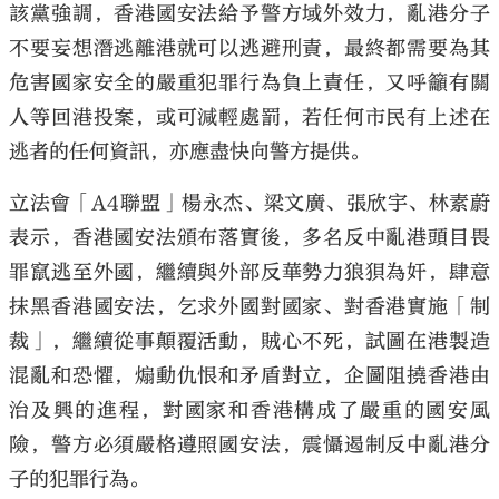
該黨強調，香港國安法給予警方域外效力，亂港分子
不要妄想潛逃離港就可以逃避刑責，最終都需要為其
危害國家安全的嚴重犯罪行為負上責任，又呼籲有關
人等回港投案，或可減輕處罰，若任何市民有上述在
逃者的任何資訊，亦應盡快向警方提供。
立法會「A4聯盟」楊永杰、梁文廣、張欣宇、林素蔚
表示，香港國安法頒布落實後，多名反中亂港頭目畏
罪竄逃至外國，繼續與外部反華勢力狼狽為奸，肆意
抹黑香港國安法，乞求外國對國家、對香港實施「制
裁」，繼續從事顛覆活動，賊心不死，試圖在港製造
混亂和恐懼，煽動仇恨和矛盾對立，企圖阻撓香港由
治及興的進程，對國家和香港構成了嚴重的國安風
險，警方必須嚴格遵照國安法，震懾遏制反中亂港分
子的犯罪行為。