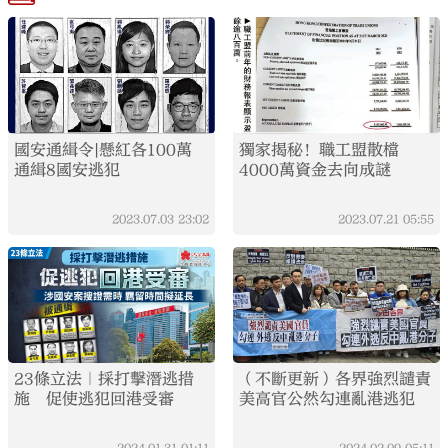
國安通緝令|懸紅各100萬
獨家揭秘！職工盟散檔
通緝8國安逃犯
4000萬資金去向成謎
2023.07.03
23:02
2023.07.21
05:55
23條立法｜採打擊潛逃措
（不斷更新）各界強烈譴責
施 促使逃犯回港受審
美高官公然勾連亂港逃犯
2024.01.31
01:11
2024.02.09
05:11