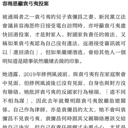
容海恩籲袁弓夷投案
被通緝者之一袁弓夷的兒子袁彌昌之妻、新民黨立法
會議員容海恩昨日接受電台訪問時，亦呼籲袁弓夷盡
快回港投案，才是對家人、對國家負責任的做法，又
稱如果袁弓夷認為自己沒有違法，返港接受審訊就可
以「還回清白」，但如果繼續潛逃，會給其他人一個
明知道是錯事依然繼續去做的印象。
她透露，2019年修例風波前，與袁弓夷有在家庭聚會
中見面，但修例風波後已沒有見面，自身也與對方沒
有聯絡。她批評袁弓夷的反國家行為極端，「道不同
不相為謀」，因此去年就聲明跟袁弓夷脫離翁媳關
係。自己作為律師，亦是袁彌昌的太太，她不會叫袁
彌昌不見袁弓夷，袁彌昌何時跟其父親聯絡應該交給
他自己決定，但自己有責任提醒丈夫要小心，尤其是