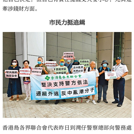
牽涉錢財方面。
市民力挺追緝
香港島各界聯合會代表昨日到灣仔警察總部向警務處