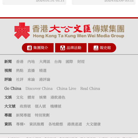
集團簡介
品牌活動
報史館
新聞
香港
內地
大灣區
台海
國際
財經
視頻
熱點
直播
精選
評論
社評
來論
港評論
Go China
Discover China
China Live
Real China
文娛
文化
體育
娛樂
港飲港色
大文號
政務號
個人號
機構號
專題
新聞專題
特別策劃
資訊
專欄+
資訊推薦
各地動態
港澳速遞
大文健康