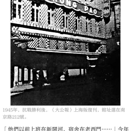
1945年，抗戰勝利後，《大公報》上海版復刊，館址選在南
京路212號。
「他們以前上班在新開河，宿舍在老西門……」今年