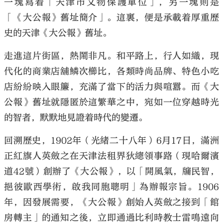
一塊寫着「天津市文物保護單位」，另一塊則是
「《大公報》舊址簡介」。這裏，便是承載着厚重歷
史的天津《大公報》舊址。
走進這片街區，熱鬧非凡。和平路上，行人如織，現
代化的商業店舖鱗次櫛比，各類時尚品牌、特色小吃
店紛紛映入眼簾，充滿了當下的活力與喧囂。而《大
公報》舊址就隱匿於這繁華之中，宛如一位穿越時光
的智者，默默地見證着時代的變遷。
回溯歷史，1902年（光緒二十八年）6月17日，滿洲
正紅旗人英斂之在天津法租界狄總領事路（現哈爾濱
道42號）創辦了《大公報》，以「開風氣，牖民智，
挹彼歐西學術，啟我同胞聰明」為辦報宗旨。1906
年，因發展需要，《大公報》創始人英斂之接到「館
房轉主」的通知之後，立即通過比利時教士雷鳴遠向