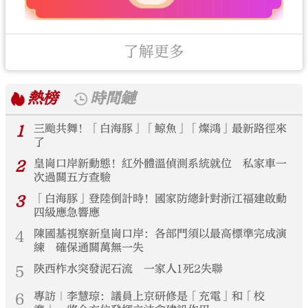
了解更多
熱榜
時間鏈
1
三颱共舞！「白海豚」「鯨魚」「燦鴻」最新路徑來
了
2
皇崗口岸新動態！紅外體溫偵測系統就位 私家車一
次過關五方查驗
3
「白海豚」登陸倒計時！國家防總針對浙江福建啟動
四級應急響應
4
陳國基視察新皇崗口岸：各部門須以最高標準完成演
練 確保通關萬無一失
5
陝西柞水突發泥石流 一家人1死2失聯
6
專訪｜李慧琼：議員上京研修是「充電」和「校