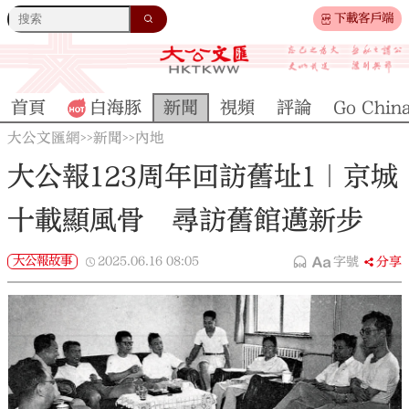
下載客戶端
首頁
白海豚
新聞
視頻
評論
Go Chin
大公文匯網
新聞
內地
>>
>>
大公報123周年回訪舊址1｜京城
十載顯風骨 尋訪舊館邁新步
大公報故事
2025.06.16
08:05
字號
分享