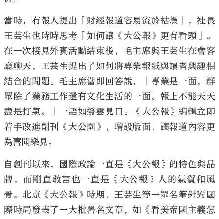
當時，有報人提出「財經報道容易流於枯燥」，社長
王芸生也時時思考「如何讓《大公報》更有看頭」。
在一次接見外賓活動結束後，毛主席與王芸生在會客
廳聊天，王芸生提出了如何將專業報紙與讀者興趣相
結合的問題。毛主席當即回答說，「專業是一面，群
眾除了業務工作還有文化生活的一面。報上不能天天
盡是打氣。」一語如撥雲見日。《大公報》編輯立即
着手改進副刊《大公園》，增設版面，讓報道內容更
為喜聞樂見。
自創刊以來，國際政論一直是《大公報》的特色與品
牌，而剛直敢言也一直是《大公報》人的氣質和風
骨。北京《大公報》時期，王芸生等一眾名筆針對國
際時局發表了一大批署名文章，如《看美帝國主義怎