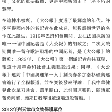
樓」文化的重要載體，更是中國新聞史上一座不朽的
豐碑。
在這棟小樓裏，《大公報》度過了最輝煌的年代。許
多享譽國內外的名記者在此成名，無數震撼世界的名
作在此誕生。1919年巴黎和會期間，去往法國採訪的
唯一一個中國記者是《大公報》的胡政之；二次大戰
期間唯一留守歐洲戰場的中國記者，是《大公報》的
蕭乾；1932年，《大公報》第一個派記者前往蘇聯，
報道十月革命和社會主義建設成果；同年，《大公
報》還對「中國奧運第一人」劉長春參加洛杉磯奧運
會進行了全程報道，並在賽後發表評論：「我中華健
兒此次單刀赴會，萬里關山，此刻國運艱難，願諸軍
奮勇向前，願來日我等後輩遠離這般苦難。」
2013年列天津市文物保護單位