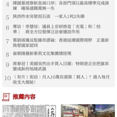
4
陳國基視察新皇崗口岸：各部門須以最高標準完成演
練 確保通關萬無一失
5
陝西柞水突發泥石流 一家人1死2失聯
6
專訪｜李慧琼：議員上京研修是「充電」和「校
準」 將全方位發揮立法會建設作用
7
葉劉淑儀反駁羅奇謬論：香港延續國際視野 正重新
煥發國家認同
8
崔朝陽履新紫荊文化集團總經理
9
席春迎丨美國突然出手買入日圓：特朗普正在把匯率
變成新的地緣武器
10
（有片）街訪｜月入10萬在港算「窮人」？港人每月
收支大揭秘！
推薦內容