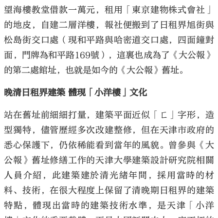
望海樓教堂借款一萬元，租用「東京建物株式會社」
的地皮，自建二層洋樓，報社便搬到了日租界旭街與
松島街交口處（現和平路與哈密道交口處，四面鐘對
面，門牌為和平路169號），這裏也成為了《大公報》
的第二處館址，也就是如今的《大公報》舊址。
晚清日租界建築 體現「小洋樓」文化
站在舊址前細細打量，建築平面近似「ㄈ」字形，造
型獨特，儘管歷經多次改建整修，但在天津市政府的
悉心保護下，仍依稀能看到當年的風貌。曾參與《大
公報》舊址修繕工作的天津大學建築設計研究院相關
人員介紹，此建築建於清光緒年間，採用當時的材
料、技術，在很大程度上保留了清晚期日租界的建築
特點，體現出當時的建築技術水準，是天津「小洋