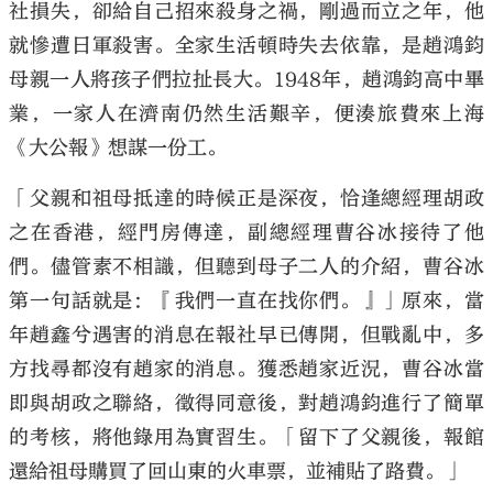
社損失，卻給自己招來殺身之禍，剛過而立之年，他
就慘遭日軍殺害。全家生活頓時失去依靠，是趙鴻鈞
母親一人將孩子們拉扯長大。1948年，趙鴻鈞高中畢
業，一家人在濟南仍然生活艱辛，便湊旅費來上海
《大公報》想謀一份工。
「父親和祖母抵達的時候正是深夜，恰逢總經理胡政
之在香港，經門房傳達，副總經理曹谷冰接待了他
們。儘管素不相識，但聽到母子二人的介紹，曹谷冰
第一句話就是：『我們一直在找你們。』」原來，當
年趙鑫兮遇害的消息在報社早已傳開，但戰亂中，多
方找尋都沒有趙家的消息。獲悉趙家近況，曹谷冰當
即與胡政之聯絡，徵得同意後，對趙鴻鈞進行了簡單
的考核，將他錄用為實習生。「留下了父親後，報館
還給祖母購買了回山東的火車票，並補貼了路費。」