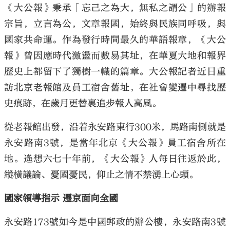
《大公報》秉承「忘己之為大，無私之謂公」的辦報
宗旨，立言為公，文章報國，始終與民族同呼吸，與
國家共命運。作為發行時間最久的華語報章，《大公
報》曾因應時代激盪而數易其址，在華夏大地和報界
歷史上都留下了獨樹一幟的篇章。大公報記者近日重
訪北京老報館及員工宿舍舊址，在社會變遷中尋找歷
史痕跡，在歲月更替裏追步報人高風。
從老報館出發，沿着永安路東行300米，馬路南側就是
永安路南3號，是當年北京《大公報》員工宿舍所在
地。遙想六七十年前，《大公報》人每日往返於此，
縱橫議論、憂國憂民，仰止之情不禁湧上心頭。
國家領導指示 遷京面向全國
永安路173號如今是中國郵政的辦公樓，永安路南3號