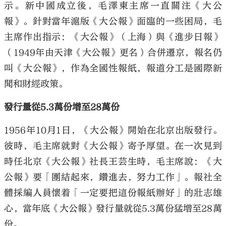
示。新中國成立後，毛澤東主席一直關注《大公
報》。針對當年滬版《大公報》面臨的一些困局，毛
主席作出指示：《大公報》（上海）與《進步日報》
（1949年由天津《大公報》更名）合併遷京，報名仍
叫《大公報》，作為全國性報紙，報道分工是國際新
聞和財經政策。
發行量從5.3萬份增至28萬份
1956年10月1日，《大公報》開始在北京出版發行。
彼時，毛主席就對《大公報》寄予厚望。在一次見到
時任北京《大公報》社長王芸生時，毛主席說：《大
公報》要「團結起來，鑽進去，努力工作」。報社全
體採編人員懷着「一定要把這份報紙辦好」的壯志雄
心，當年底《大公報》發行量就從5.3萬份猛增至28萬
份。