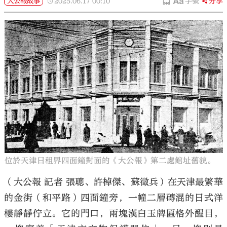
大公報故事
2025.06.17
00:10
字號
分享
位於天津日租界四面鐘對面的《大公報》第二處館址舊貌。
（大公報 記者 張聰、許棹傑、蘇徵兵）在天津最繁華
的金街（和平路）四面鐘旁，一幢二層磚混的日式洋
樓靜靜佇立。它的門口，兩塊漢白玉牌匾格外醒目，