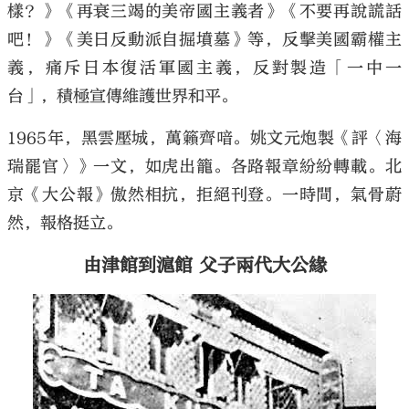
樣？》《再衰三竭的美帝國主義者》《不要再說謊話
吧！》《美日反動派自掘墳墓》等，反擊美國霸權主
義，痛斥日本復活軍國主義，反對製造「一中一
台」，積極宣傳維護世界和平。
1965年，黑雲壓城，萬籟齊喑。姚文元炮製《評〈海
瑞罷官〉》一文，如虎出籠。各路報章紛紛轉載。北
京《大公報》傲然相抗，拒絕刊登。一時間，氣骨蔚
然，報格挺立。
由津館到滬館 父子兩代大公緣