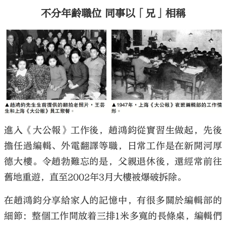
不分年齡職位 同事以「兄」相稱
進入《大公報》工作後，趙鴻鈞從實習生做起，先後
擔任過編輯、外電翻譯等職，日常工作是在新開河厚
德大樓。令趙勃難忘的是，父親退休後，還經常前往
舊地重遊，直至2002年3月大樓被爆破拆除。
在趙鴻鈞分享給家人的記憶中，有很多關於編輯部的
細節：整個工作間放着三排1米多寬的長條桌，編輯們