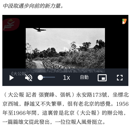
中汲取邁步向前的新力量。
（大公報 記者 張寶峰、張帆）永安路173號，坐標北
京西城，靜謐又不失繁華，很有老北京的感覺。1956
年至1966年間，這裏曾是北京《大公報》的辦公地，
一篇篇雄文從此發出，一位位報人風骨挺立。