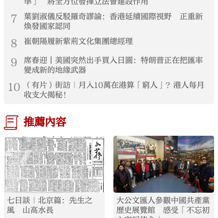
準」 將全方位發揮立法會建設作用
7
葉劉淑儀反駁羅奇謬論：香港延續國際視野 正重新
煥發國家認同
8
崔朝陽履新紫荊文化集團總經理
9
席春迎丨美國突然出手買入日圓：特朗普正在把匯率
變成新的地緣武器
10
（有片）街訪｜月入10萬在港算「窮人」？港人每月
收支大揭秘！
推薦內容
七日談｜北京篇：先生之
大公文匯人參觀中國共產黨
風 山高水長
歷史展覽館 感受「不忘初