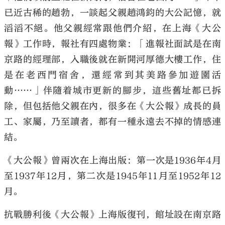
已近古稀的趙勃，一談起父親趙鴻鈞的大公記憶，就
滔滔不絕。他父親經常跟他們介紹，在上海《大公
報》工作時，報社有四處物業：「進報社面試是在南
京路的經理部，入職後就在新開河厚德大樓工作，住
是在老西門宿舍，還經常到其美路參加遊園活
動……」伴隨着城市更新的腳步，這些舊址都已拆
除，但包括他父親在內，很多在《大公報》成長的員
工、家屬，乃至讀者，都有一種永遠去不掉的情感連
結。
《大公報》曾兩次在上海出版：第一次是1936年4月
至1937年12月，第二次是1945年11月至1952年12
月。
抗戰勝利後《大公報》上海版復刊，館址設在南京路