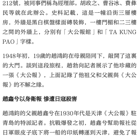
212號，被同事們稱為經理部。胡政之、曹谷冰、費彝
民等就在此辦公。史料記載，這是一幢沿街三層樓
房，外牆是黑白棋盤樣面磚裝飾，一樓門楣和二三樓
之間的外牆上，分別有「大公報館」和「TA KUNG
PAO」字樣。
1948年初，19歲的趙鴻鈞在母親陪同下，敲開了這裏
的大門。談到這段旅程，趙勃向記者展示了他珍藏的
一張《大公報》，上面記錄了他祖父和父親與《大公
報》的不解之緣。
趙鑫兮以身衛報 慘遭日寇殺害
趙鴻鈞的父親趙鑫兮在1930年代是天津《大公報》駐
青島的特派記者。抗戰爆發之初，趙鑫兮幫助報社從
日軍眼皮子底下將一船的印紙轉運到天津，避免了報