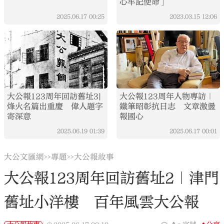
心牢記使命」
2025.06.17
00:25
2023.03.15
12:06
大公報123周年回訪舊址3|
大公報123周年人物專訪｜
烽火名篇出重慶 偉人題字
鐵筆昭彰抗日志 文章激盪
寄深意
報國心
2025.06.19
01:39
2025.06.17
00:01
大公文匯網
專題
大公報故事
>>
>>
大公報123周年回訪舊址2｜津門
舊址小洋樓 百年風雲大公報