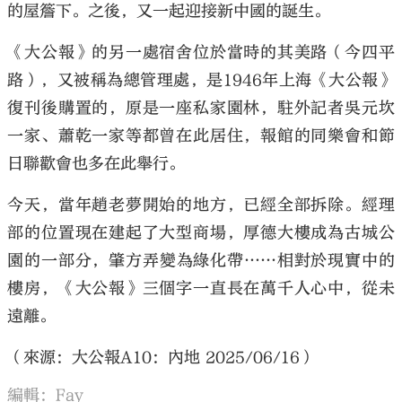
的屋簷下。之後，又一起迎接新中國的誕生。
《大公報》的另一處宿舍位於當時的其美路（今四平
路），又被稱為總管理處，是1946年上海《大公報》
復刊後購置的，原是一座私家園林，駐外記者吳元坎
一家、蕭乾一家等都曾在此居住，報館的同樂會和節
日聯歡會也多在此舉行。
今天，當年趙老夢開始的地方，已經全部拆除。經理
部的位置現在建起了大型商場，厚德大樓成為古城公
園的一部分，肇方弄變為綠化帶……相對於現實中的
樓房，《大公報》三個字一直長在萬千人心中，從未
遠離。
（來源：大公報A10：內地 2025/06/16）
編輯：Fay