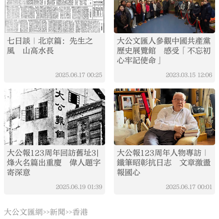
七日談｜北京篇：先生之
大公文匯人參觀中國共產黨
風 山高水長
歷史展覽館 感受「不忘初
心牢記使命」
2025.06.17
00:25
2023.03.15
12:06
大公報123周年回訪舊址3|
大公報123周年人物專訪｜
烽火名篇出重慶 偉人題字
鐵筆昭彰抗日志 文章激盪
寄深意
報國心
2025.06.19
01:39
2025.06.17
00:01
大公文匯網
新聞
香港
>>
>>