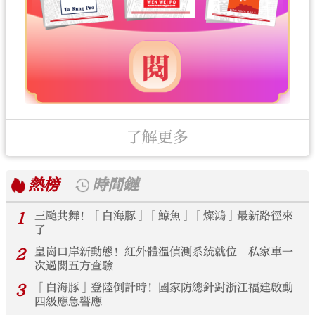
了解更多
熱榜
時間鏈
1
三颱共舞！「白海豚」「鯨魚」「燦鴻」最新路徑來
了
2
皇崗口岸新動態！紅外體溫偵測系統就位 私家車一
次過關五方查驗
3
「白海豚」登陸倒計時！國家防總針對浙江福建啟動
四級應急響應