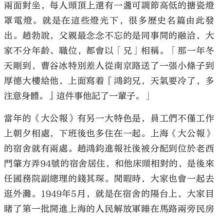
兩面對坐，每人頭頂上還有一盞可調節高低的搪瓷燈
罩電燈。就是在這些燈光下，很多歷史名篇由此發
出。趙勃說，父親最念念不忘的是同事間的融洽，大
家不分年齡、職位，都會以「兄」相稱。「那一年冬
天剛到，曹谷冰特別差人從南京路送了一張小條子到
厚德大樓給他，上面寫着『鴻鈞兄，天氣要冷了，多
注意身體。』這件事他記了一輩子。」
當年的《大公報》有另一大特色是，員工們不僅工作
上朝夕相處，下班後也多住在一起。上海《大公報》
的宿舍就有兩處。趙鴻鈞進報社後被分配到位於老西
門肇方弄94號的宿舍居住，和他床頭相對的，是後來
任國務院副總理的錢其琛。閒暇時，大家也會一起去
逛外灘。1949年5月，就是在宿舍的陽台上，大家目
睹了第一批開進上海的人民解放軍睡在馬路兩旁民房