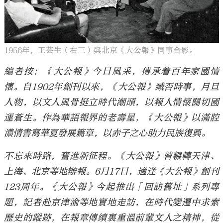
1956年，王芸生（右三）與北京《大公報》同事合影。
大公文匯
編者按：《大公報》今日風采，傳承着百年家國情
懷。自1902年創刊以來，《大公報》臧否時事，月旦
人物，以文人風骨挺立時代潮頭，以報人情懷關切國
運蒼生。作為華語報界的老壽星，《大公報》以滿腔
濃情書寫華夏發展篇章，以赤子之心助力民族復興。
不忘來時路，奮進新征程。《大公報》曾輾轉天津、
上海、北京等地辦報。6月17日，適逢《大公報》創刊
123周年。《大公報》今起推出「回訪舊址」系列專
題，記者赴京津渝等地實地走訪，在時代變遷中求索
歷史的蹤跡，在報章傳續裏重溫前輩文人之精神，從