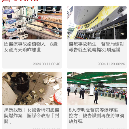
因醫療事故淪植物人 8歲
醫療事故頻生 醫管局檢討
女童周天瑜昨離世
報告就五範疇提31項建議
2024.03.11
00:46
2024.11.23
00:26
黑暴找數｜女被告稱知悉醫
8人涉明愛醫院等爆炸案
院爆炸案 圖謀令政府「封
控方：被告謀劃再在將軍澳
關」
放炸彈