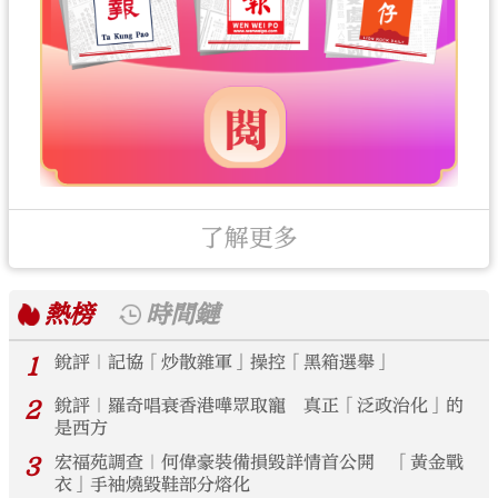
了解更多
熱榜
時間鏈
1
銳評｜記協「炒散雜軍」操控「黑箱選舉」
2
銳評｜羅奇唱衰香港嘩眾取寵 真正「泛政治化」的
是西方
3
宏福苑調查｜何偉豪裝備損毀詳情首公開 「黃金戰
衣」手袖燒毀鞋部分熔化