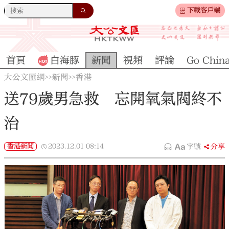
下載客戶端
首頁
白海豚
新聞
視頻
評論
Go Chin
大公文匯網
新聞
香港
>>
>>
送79歲男急救 忘開氧氣閥終不
治
香港新聞
2023.12.01
08:14
字號
分享