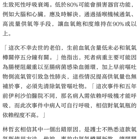
生致死性呼吸衰竭。低於80%可能會損害器官功能，
例如大腦和心臟，應及時解決，通過插喉機械通氣、
高流量供氧等手段，讓血氧飽和度維持在90%或以
上。
「這次不幸去世的老伯，生前血氧含量低未必和氧氣
樽關停五分鐘有關。」他指出，死者病重主要可能因
為腸梗阻嚴重以至腸病菌感染血循環，加上早前嘔吐
物倒流氣管引致急性肺炎，這些情況提高供氧量也無
補於事，必須先清除氣管嘔吐物。「這次事件和五年
前伊利沙伯醫院不同，那名病人需依賴呼吸機才能呼
吸，而此次事件中病人可自行呼吸，相信對氧氣瓶的
依賴程度不高。」
林哲玄相信其中一個出錯原因，是護士不熟悉這款氧