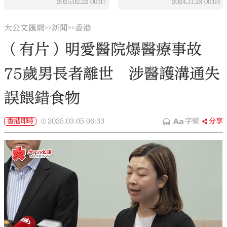
2025.02.22
00:37
2024.11.23
00:03
大公文匯網
新聞
香港
>>
>>
（有片）明愛醫院爆醫療事故
75歲男長者離世 涉醫護溝通失
誤餵錯食物
香港即時
2025.03.05
06:33
字號
分享