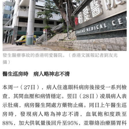
發生醫療事故的香港明愛醫院。（香港文匯報記者劉友光
攝）
醫生巡房時 病人略神志不清
本周一（27日），病人住進眼科病房後接受一系列檢
查，其間血壓和病情穩定。翌日（28日）凌晨病人表
示肚痛，病房醫生開處方藥物止痛。同日上午醫生巡
房時，發現病人略為神志不清，血氧飽和度跌至
88%，加大供氧量後回升至95%，並聯絡治療腸胃科