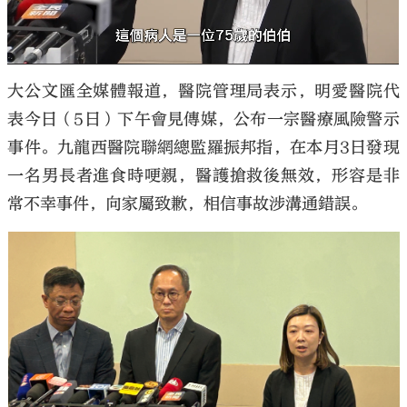
大公文匯全媒體報道，醫院管理局表示，明愛醫院代
表今日（5日）下午會見傳媒，公布一宗醫療風險警示
事件。九龍西醫院聯網總監羅振邦指，在本月3日發現
一名男長者進食時哽親，醫護搶救後無效，形容是非
常不幸事件，向家屬致歉，相信事故涉溝通錯誤。