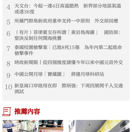
4
天文台：今起一連4日高溫酷熱 新界部分地區氣溫
或達36度
5
所羅門群島新政府重申支持一中原則 外交部回應
6
（有片）菲律賓交存所謂「黃岩島海圖」 國防部：
堅決反制任何鬧海挑釁
7
泰國校園槍擊案｜已致8死15傷 為年內第二起致命
槍擊事件
8
時政新聞眼丨從四個維度讀懂今年以來中國元首外交
9
中國公開月球「寶藏圖」 將建月球科研站
10
新皇崗口岸啟用在即 鄧炳強：下周四展開千人交通
測試
推薦內容