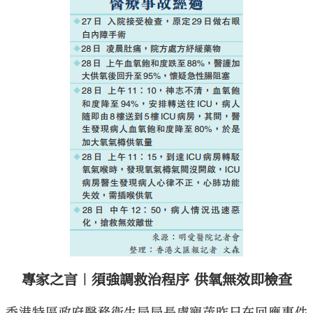
專家之言｜須強調救治程序 供氧無效即檢查
香港特區政府醫務衞生局局長盧寵茂昨日在回應事件