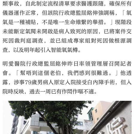
類事故，自此制定流程清單要求醫護跟隨，確保所有
儀器運作正常，但該院行政總監屈銘伸強調稱，「氧
氣是一種補貼，不是唯一生命維繫的舉措。」現階段
未能斷定氣閥未開啟是病人致死的原因，已將案件交
死因裁判庭調查，並已組成專家組對死因做根源調
查，以及明年起引入智能氧氣樽。
明愛醫院行政總監屈銘伸昨日率領管理層召開記者
會。「幫唔到這個老伯，我們感到很難過。」他透
露，涉事79歲男病人原定入院接受白內障手術，但入
院時反映，過去一周已有作悶作嘔不適。