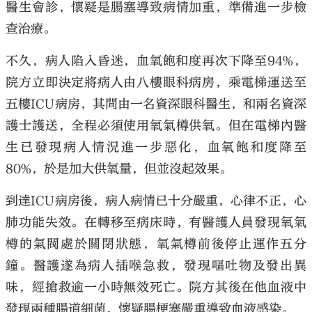
醫生會診，懷疑是腸塞導致病情加重，準備進一步檢
查治療。
不久，病人陷入昏迷，血氧飽和度再次下降至94%，
院方立即決定將病人由八樓眼科病房，乘電梯運送至
五樓ICU病房，其間由一名資深眼科醫生，和兩名資深
護士護送，全程必須使用氧氣樽供氧。但在電梯內醫
生已發現病人情況進一步惡化，血氧飽和度降至
80%，於是加大供氧量，但並沒起效果。
到達ICU病房後，病人病情已十分嚴重，心律不正，心
肺功能失效。在轉移至病床時，有醫護人員發現氧氣
樽的氣閥處於關閉狀態，氧氣樽前後停止運作五分
鐘。醫護遂為病人插喉急救，發現嘔吐物及發出異
味，經搶救逾一小時無效死亡。院方其後在他血液中
發現兩種腸道細菌，懷疑腸梗塞嚴重導致血液感染。