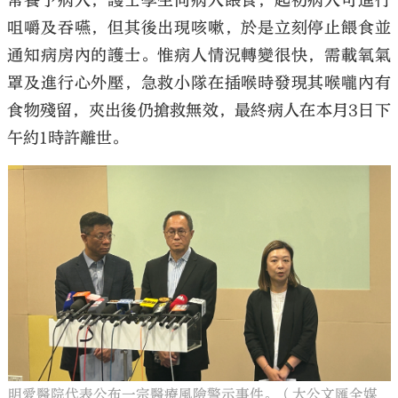
常餐予病人，護士學生向病人餵食，起初病人可進行
咀嚼及吞嚥，但其後出現咳嗽，於是立刻停止餵食並
通知病房內的護士。惟病人情況轉變很快，需載氧氣
罩及進行心外壓，急救小隊在插喉時發現其喉嚨內有
食物殘留，夾出後仍搶救無效，最終病人在本月3日下
午約1時許離世。
明愛醫院代表公布一宗醫療風險警示事件。（大公文匯全媒