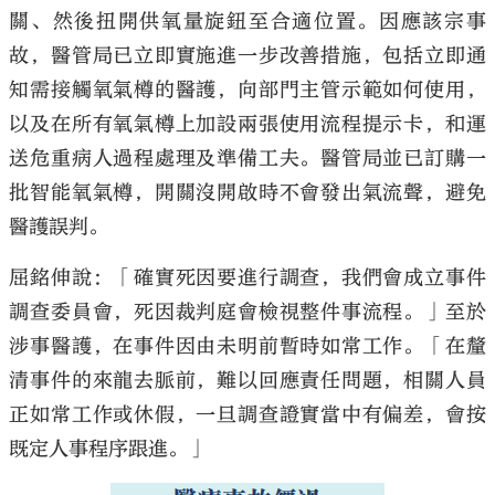
關、然後扭開供氧量旋鈕至合適位置。因應該宗事
故，醫管局已立即實施進一步改善措施，包括立即通
知需接觸氧氣樽的醫護，向部門主管示範如何使用，
以及在所有氧氣樽上加設兩張使用流程提示卡，和運
送危重病人過程處理及準備工夫。醫管局並已訂購一
批智能氧氣樽，開關沒開啟時不會發出氣流聲，避免
醫護誤判。
屈銘伸說：「確實死因要進行調查，我們會成立事件
調查委員會，死因裁判庭會檢視整件事流程。」至於
涉事醫護，在事件因由未明前暫時如常工作。「在釐
清事件的來龍去脈前，難以回應責任問題，相關人員
正如常工作或休假，一旦調查證實當中有偏差，會按
既定人事程序跟進。」