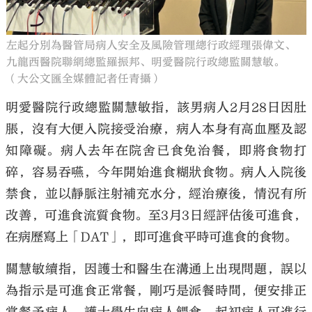
左起分別為醫管局病人安全及風險管理總行政經理張偉文、
九龍西醫院聯網總監羅振邦、明愛醫院行政總監關慧敏。
（大公文匯全媒體記者任青攝）
明愛醫院行政總監關慧敏指，該男病人2月28日因肚
脹，沒有大便入院接受治療，病人本身有高血壓及認
知障礙。病人去年在院舍已食免治餐，即將食物打
碎，容易吞嚥，今年開始進食糊狀食物。病人入院後
禁食，並以靜脈注射補充水分，經治療後，情況有所
改善，可進食流質食物。至3月3日經評估後可進食，
在病歷寫上「DAT」，即可進食平時可進食的食物。
關慧敏續指，因護士和醫生在溝通上出現問題，誤以
為指示是可進食正常餐，剛巧是派餐時間，便安排正