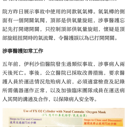
院方昨日展示事故中使用的同款氧氣樽。氧氣樽的側
面有一個開關氣閥，頂部是供氧量旋鈕，涉事醫護忘
記先打開總開關，只控制頂部供氧量旋鈕，懷疑是頂
部旋鈕扭開時的氣流聲，令醫護誤以為已打開開關。
涉事醫護如常工作
五年前，伊利沙伯醫院發生過類似事故，涉事病人兩
天後死亡。事後，公立醫院已採取改善措施，要求醫
護人員於運送情況危殆病人前，必須適當檢查及記錄
所需儀器運作正常，以及加強臨床團隊成員在運送病
人其間的溝通及合作，以保障病人安全等。