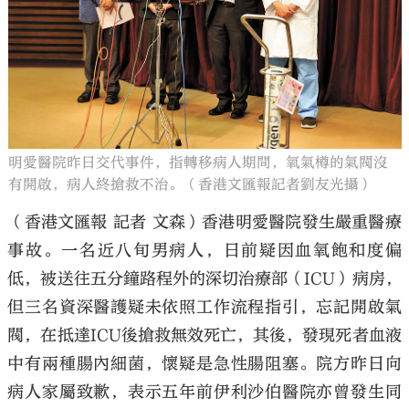
大公文匯
明愛醫院昨日交代事件，指轉移病人期間，氧氣樽的氣閥沒
有開啟，病人終搶救不治。（香港文匯報記者劉友光攝）
（香港文匯報 記者 文森）香港明愛醫院發生嚴重醫療
事故。一名近八旬男病人，日前疑因血氧飽和度偏
低，被送往五分鐘路程外的深切治療部（ICU）病房，
但三名資深醫護疑未依照工作流程指引，忘記開啟氣
閥，在抵達ICU後搶救無效死亡，其後，發現死者血液
中有兩種腸內細菌，懷疑是急性腸阻塞。院方昨日向
病人家屬致歉，表示五年前伊利沙伯醫院亦曾發生同