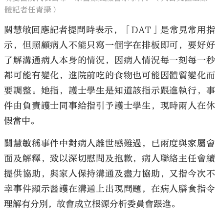
體記者任青攝）
關慧敏回應記者提問時表示，「DAT」是常見常用指
示，但照顧病人不能只寫一個字在排板即可，要好好
了解溝通病人本身的情況，因病人情況每一刻每一秒
都可能有變化，進院前吃的食物也可能因體質變化而
要調整。她指，護士學生是知道該指示跟進執行，事
件由負責護士同事給指引予護士學生，現時兩人在休
假當中。
關慧敏稱事件中對病人離世感難過，已兩度與家屬會
面及解釋，致以深切慰問及抱歉，病人聯絡主任會續
提供協助，與家人保持溝通及盡力協助，又指今次不
幸事件顯示醫護在溝通上出現問題，在病人膳食指令
理解有分別，故會成立根源分析委員會跟進。