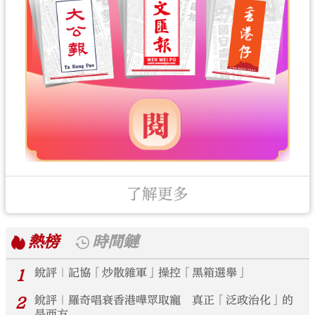
了解更多
熱榜
時間鏈
1
銳評｜記協「炒散雜軍」操控「黑箱選舉」
2
銳評｜羅奇唱衰香港嘩眾取寵 真正「泛政治化」的
是西方