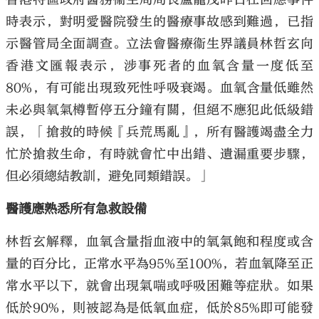
時表示，對明愛醫院發生的醫療事故感到難過，已指
示醫管局全面調查。立法會醫療衞生界議員林哲玄向
香港文匯報表示，涉事死者的血氧含量一度低至
80%，有可能出現致死性呼吸衰竭。血氧含量低雖然
未必與氧氣樽暫停五分鐘有關，但絕不應犯此低級錯
誤，「搶救的時候『兵荒馬亂』，所有醫護竭盡全力
忙於搶救生命，有時就會忙中出錯、遺漏重要步驟，
但必須總結教訓，避免同類錯誤。」
醫護應熟悉所有急救設備
林哲玄解釋，血氧含量指血液中的氧氣飽和程度或含
量的百分比，正常水平為95%至100%，若血氧降至正
常水平以下，就會出現氣喘或呼吸困難等症狀。如果
低於90%，則被認為是低氧血症，低於85%即可能發