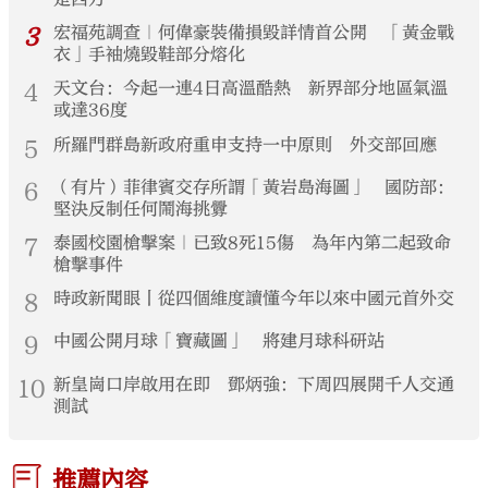
3
宏福苑調查｜何偉豪裝備損毀詳情首公開 「黃金戰
衣」手袖燒毀鞋部分熔化
4
天文台：今起一連4日高溫酷熱 新界部分地區氣溫
或達36度
5
所羅門群島新政府重申支持一中原則 外交部回應
6
（有片）菲律賓交存所謂「黃岩島海圖」 國防部：
堅決反制任何鬧海挑釁
7
泰國校園槍擊案｜已致8死15傷 為年內第二起致命
槍擊事件
8
時政新聞眼丨從四個維度讀懂今年以來中國元首外交
9
中國公開月球「寶藏圖」 將建月球科研站
10
新皇崗口岸啟用在即 鄧炳強：下周四展開千人交通
測試
推薦內容