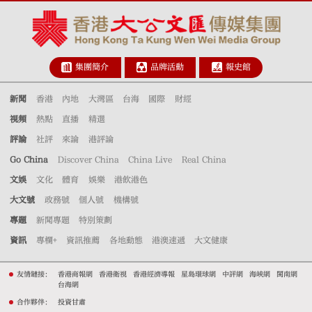
集團簡介
品牌活動
報史館
新聞
香港
內地
大灣區
台海
國際
財經
視頻
熱點
直播
精選
評論
社評
來論
港評論
Go China
Discover China
China Live
Real China
文娛
文化
體育
娛樂
港飲港色
大文號
政務號
個人號
機構號
專題
新聞專題
特別策劃
資訊
專欄+
資訊推薦
各地動態
港澳速遞
大文健康
友情鏈接：
香港商報網
香港衛視
香港經濟導報
星島環球網
中評網
海峽網
閩南網
台海網
合作夥伴：
投資甘肅