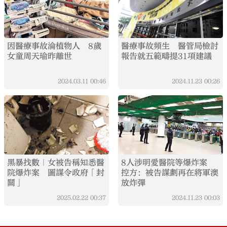
因醫療事故淪植物人 8歲
醫療事故頻生 醫管局檢討
女童周天瑜昨離世
報告就五範疇提31項建議
2024.03.11
00:46
2024.11.23
00:26
黑暴找數｜女被告稱知悉醫
8人涉明愛醫院等爆炸案
院爆炸案 圖謀令政府「封
控方：被告謀劃再在將軍澳
關」
放炸彈
2025.02.22
00:37
2024.11.23
00:03