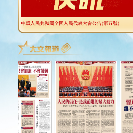
圖集｜新總理 新風采
1
/8
今日（13日）上午10時30分，十四屆全國人大一次
中一同出席總理記者會。圖國務院總理李強（右）步入記者會
中華人民共和國全國人民代表大會公告(第五號)