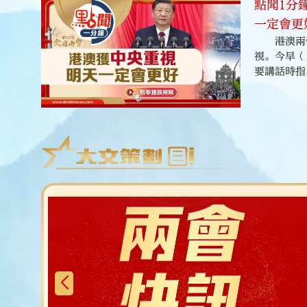
點聞1分
便用繞口令
一定會更
港澳兩
視。今早（
要講話時指
踐和祖國統