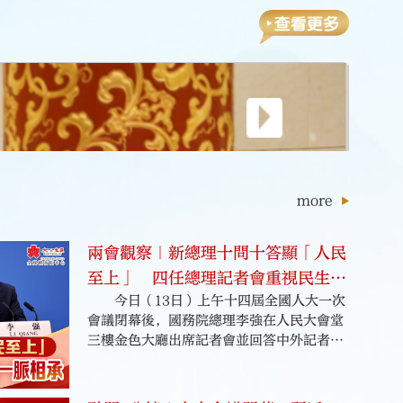
命光榮。
相關備忘錄已過了6年，但藍
圖仍然停留原處。他建議，
大灣區建設是國家重大發展
戰略，佔地80多公頃的香港
落馬洲河套區，不應由深圳
特區、廣東省政府和香港科
學園主導土地用途，而應由
國家主導河套區發展。
more
兩會觀察｜新總理十問十答顯「人民
至上」 四任總理記者會重視民生一
今日（13日）上午十四屆全國人大一次
脈相承
會議閉幕後，國務院總理李強在人民大會堂
三樓金色大廳出席記者會並回答中外記者提
問。李強總理記者會的十問十答，簡潔利
落，直擊要點，釋放改革的信心與開放的信
號。