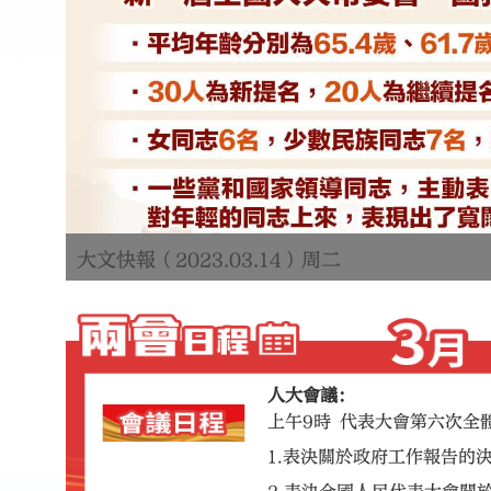
李強總理：香港澳門的作用和地位 只會加強
9日
10日
人大會議：
上午9時 代表大會第六次全體
1.表決關於政府工作報告的