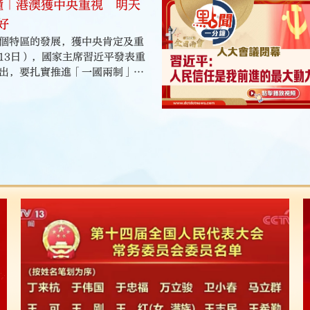
鐘｜港澳獲中央重視 明天
考起點仔。
好
個特區的發展，獲中央肯定及重
13日），國家主席習近平發表重
出，要扎實推進「一國兩制」實
一大業。