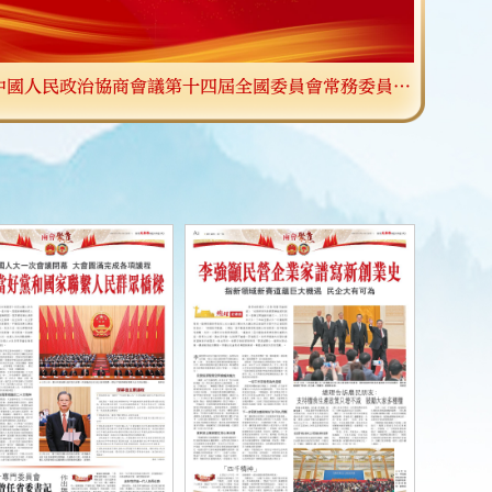
圖
中外記者提問。4位新任副總理丁薛祥、何立峰、張國清、劉國
2
/8
今
中一同
一圖｜
中國人民政治協商會議第十四屆全國委員會常務委員名
單