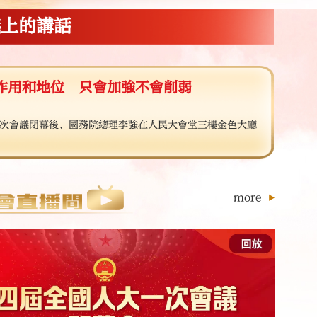
議上的講話
作用和地位 只會加強不會削弱
一次會議閉幕後，國務院總理李強在人民大會堂三樓金色大廳
。
more