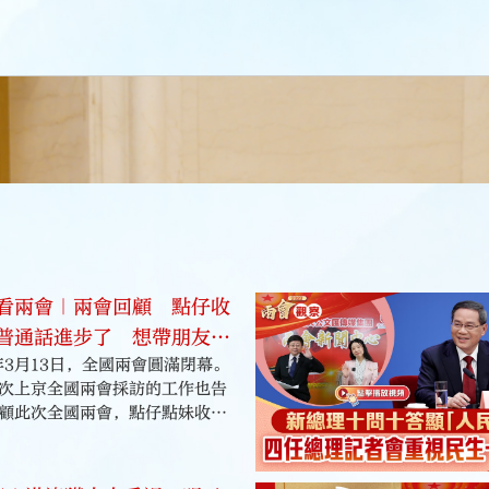
議。
看兩會｜兩會回顧 點仔收
普通話進步了 想帶朋友來
3年3月13日，全國兩會圓滿閉幕。
次上京全國兩會採訪的工作也告
顧此次全國兩會，點仔點妹收穫
為「北京土著」的點妹採訪起來
仔，而點仔表示自己的普通話有
了考驗點仔的普通話水平，點妹