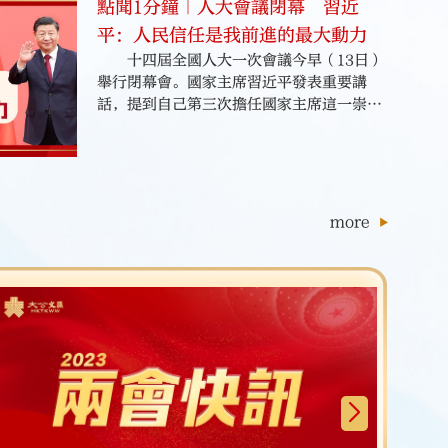
點聞1分鐘｜人大會議閉幕 習近
平：人民信任是我前進的最大動力
十四屆全國人大一次會議今早（13日）
舉行閉幕會。國家主席習近平發表重要講
話，提到自己第三次擔任國家主席這一崇高
職務，會忠實履行職責，絕不辜負全國各族
人民的重託！
more