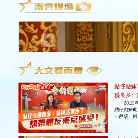
點仔點妹
穫良多：
202
京感受！
點仔點妹此
一段落。回
有幾多？身
自香港的點
所進步。為