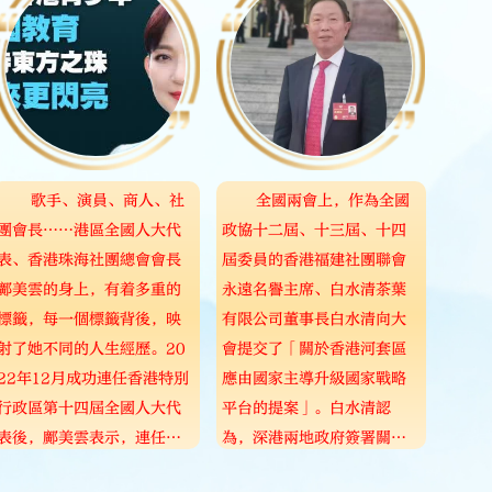
歌手、演員、商人、社
全國兩會上，作為全國
團會長……港區全國人大代
政協十二屆、十三屆、十四
表、香港珠海社團總會會長
屆委員的香港福建社團聯會
鄺美雲的身上，有着多重的
永遠名譽主席、白水清茶葉
標籤，每一個標籤背後，映
有限公司董事長白水清向大
射了她不同的人生經歷。20
會提交了「關於香港河套區
22年12月成功連任香港特別
應由國家主導升級國家戰略
行政區第十四屆全國人大代
平台的提案」。白水清認
表後，鄺美雲表示，連任全
為，深港兩地政府簽署關於
國人大代表，責任重大、使
合作發展落馬洲河套地區的