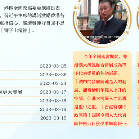
港區全國政協委員施維雄表
，習近平主席的講話激勵香港各
重拾信心，繼續發揮好自強不息
「獅子山精神」。
今年全國兩會期間，粵
港澳大灣區融合發展成為眾
2023-03-25
多代表委員的熱議話題。
2023-03-25
「城市的發展關鍵是人的發
2023-03-23
展，能否給到年輕人上升的
現更大發展
2023-03-17
空間、促進大灣區人才流通
2023-03-16
是重中之重。」香港特別行
2023-03-16
政區第十四屆全國人大代表
2023-03-15
陳振彬近日接受羊城晚報記
者專訪時，提出了自己的建