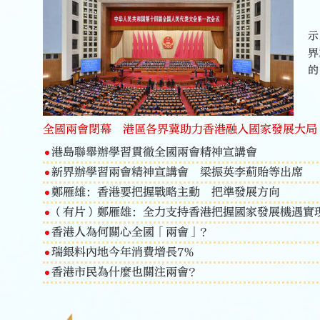
示
界
的
全國兩會閉幕 港區各界冀助力香港融入國家發展大局
港島聯舉辦學習貫徹全國兩會精神宣講會
新界辦學習兩會精神宣講會 梁振英李薊貽等出席
鄭雁雄：香港要把握戰略主動 把準發展方向
（有片）鄭雁雄：全力支持香港把握國家發展機遇實
香港人為何關心全國「兩會」？
瑞銀料內地今年消費增長7%
香港市民為什麼也關注兩會？