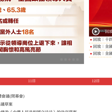
回
回放｜十
回放｜全
回放｜全
不會削弱
11日
12日
會議(閉幕會)
決議草案