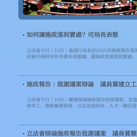
如何讓施政落到實處？司局長表態
立法會今日（10日）通過行政長官2025年施政報告
府會仔細研究和考慮各項建議，讓施政更能落到實處，
施政報告｜致謝議案辯論 議員冀建立工
立法會今日（10日）繼續辯論施政報告致謝議案，並
障勞工、推動醫療發展，以及加強科技、人才一體化發
立法會辯論施政報告致謝議案 議員冀額