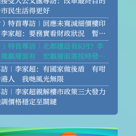
超接受大公文匯專訪：改革最終目的
令市民生活得更好
片）特首專訪｜回應未寬減細價樓印
 李家超：要務實看財政狀況 暫時
動
）特首專訪｜北都建設有KPI？李
：微觀層面有 宏觀層面需按時發
做「KPI奴隸」
專訪｜李家超：有國家做後盾 有咁
香港人 我哋風光無限
專訪｜李家超親解樓市政策三大發力
強調價格穩定至關鍵