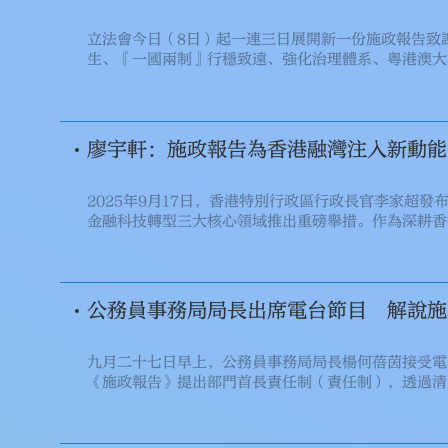
立法會今日（8日）起一連三日展開新一份施政報告致
生、『一國兩制』行穩致遠、強化治理體系、粵港澳大
節更全面。
廖宇軒：施政報告為香港融灣注入新動能
2025年9月17日，香港特別行政區行政長官李家超
金融科技轉型三大核心領域推出重磅舉措。作為深耕香
界地區事務顧問協會主席、香港僑界社團聯會常務副會
宇軒接受採訪時表示，這份施政報告既緊扣香港發展實
落地與青年政策創新，將為香港融入粵港澳大灣區、實
公務員事務局局長出席電台節目 解說施
九月二十七日早上，公務員事務局局長楊何蓓茵接受電
《施政報告》提出部門首長責任制（責任制），透過清
任，做好部門內的層層管理。