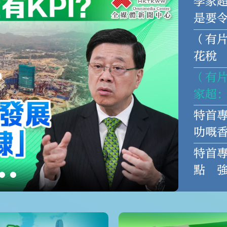
李家
是要
（有
花稅
不會
（有片
家超
展 拒
特首
叻嘅
特首
點 