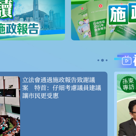
立法會通過施政報告致謝議
案 特首：仔細考慮議員建議
讓市民更受惠