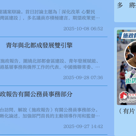
多 將
謝議案辯論。首日討論主題為「深化改革 心繫民
灣區建設」，多名議員亦積極建言，期望政策更細
2025-10-08 06:52
 青年與北都成發展雙引擎
發布施政報告，圍繞北部都會區建設、青年發展賦能、
港基層事務與僑界工作的代表，中國僑聯常委、新
長兼秘書長、新界青年聯會副主席、北區區議員廖
2025-09-28 07:36
際，又精準對接國家戰略，尤其是北部都會區基建
現高質量發展注入強勁動力。
政報告有關公務員事務部分
台訪問，解說《施政報告》有關公務員事務部分。
（有片
晰化論述，加強部門首長的主動領導作用和監督責
2025-09-27 14:42