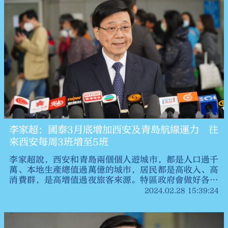
況，與特區政府和社會各界共同謀劃香港新階段新發
展，以更好維護香港長期繁榮穩定，推動「一國兩制」
行穩致遠。
李家超：國泰3月底增加西安及青島航線運力 往
來西安每周3班增至5班
李家超說，⁠西安和青島兩個個人遊城市，都是人口過千
萬、本地生產總值過萬億的城市，居民都是高收入、高
消費群，是高增值過夜旅客來源。特區政府會做好各方
面配套，歡迎西安和青島的旅客來港。政府已接觸了同
2024.02.28 15:39:24
國泰航空公司的行政總裁，國泰航空將會在3月31日
起，增加往來西安以及青島兩條航線的航班運力。