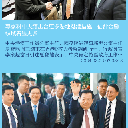
專家料中央續出台更多貼地挺港措施 估計金融
領域着墨更多
中央港澳工作辦公室主任、國務院港澳事務辦公室主任
夏寶龍周三結束在香港的7天考察調研行程，行政長官
李家超當日引述夏寶龍表示，中央肯定特區政府工作，
並會陸續推出更多惠港政策。有香港經濟學者認為，夏
2024.03.02 07:33:13
寶龍主任是次來港考察調研，時間點趕在全國兩會前
夕，相信是為了更深入地探討和了解香港的情況，以便
更有針對性地對港落實一些措施，對香港往後發展有極
大幫助。有分析則預期中央將繼續出台更多挺港措施，
尤其是香港作為國家的國際金融中心，估計在金融領域
上將有更多着墨。