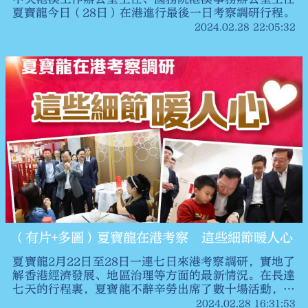
夏寶龍今日（28日）在港進行最後一日考察調研行程。
2024.02.28 22:05:32
（有片+多圖）夏寶龍在港考察 這些細節暖人心
夏寶龍2月22日至28日一連七日來港考察調研，實地了
解香港經濟發展、地區治理等方面的最新情況。在長達
七天的行程裏，夏寶龍不辭辛勞出席了數十場活動，深
入社區探訪、廣泛接觸各界、細心聆聽民意、激勵團結
2024.02.28 16:31:53