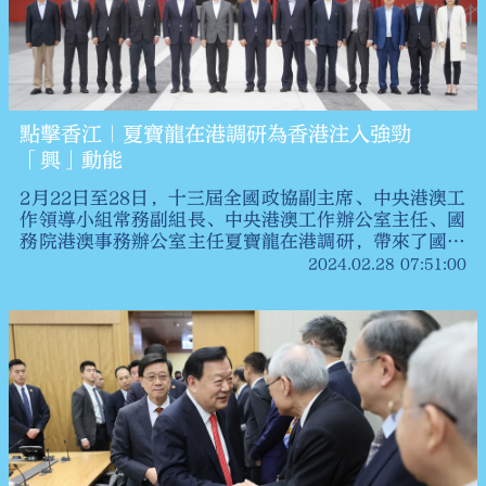
點擊香江｜夏寶龍在港調研為香港注入強勁
「興」動能
2月22日至28日，十三屆全國政協副主席、中央港澳工
作領導小組常務副組長、中央港澳工作辦公室主任、國
務院港澳事務辦公室主任夏寶龍在港調研，帶來了國家
主席習近平對香港市民的親切問候。這是夏寶龍去年4
2024.02.28 07:51:00
月來港調研後，十個月內再次調研香港，也是在春節期
間、全國「兩會」召開前夕的一次對香港全方位、多領
域的調研。