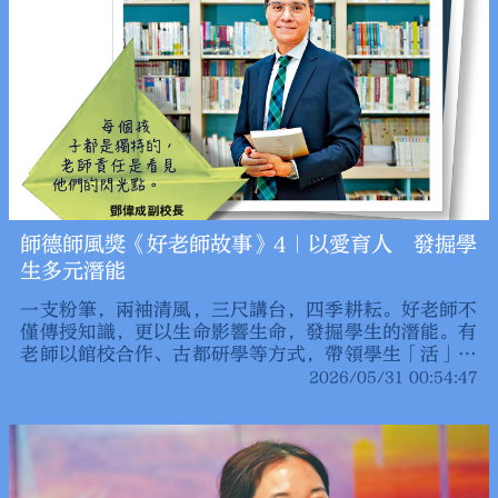
師德師風獎《好老師故事》4｜以愛育人 發掘學
生多元潛能
一支粉筆，兩袖清風，三尺講台，四季耕耘。好老師不
僅傳授知識，更以生命影響生命，發掘學生的潛能。有
老師以館校合作、古都研學等方式，帶領學生「活」學
歷史，厚植家國情懷；有老師用耐心與陪伴幫助跨境生
2026/05/31 00:54:47
從低谷逆襲；有老師鼓勵學生自主思考，更將教育理念
延伸至社區服務。他們用實際行動詮釋師者擔當，書寫
不平凡的育人故事，讓希望的種子在年輕心靈中生根發
芽。