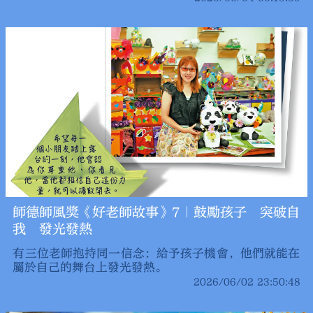
拒絕標籤SEN學童，用心體會他們所需所想，並教導學
生「百行德為首」，逆境中不放棄、不躺平。三位老師
以不同方式照亮孩子前路，讓他們在成長路上不再孤
單，讓每個生命都綻放獨特光彩。
師德師風獎《好老師故事》7｜鼓勵孩子 突破自
我 發光發熱
有三位老師抱持同一信念：給予孩子機會，他們就能在
屬於自己的舞台上發光發熱。
2026/06/02 23:50:48