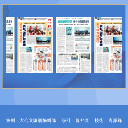
策劃 : 大公文匯網編輯部 設計 : 曾尹薇 技術：肖澤鋒