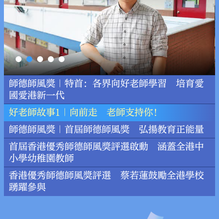
師德師風獎｜特首：各界向好老師學習 培育愛
國愛港新一代
好老師故事1｜向前走 老師支持你！
師德師風獎｜首屆師德師風獎 弘揚教育正能量
首屆香港優秀師德師風獎評選啟動 涵蓋全港中
小學幼稚園教師
香港優秀師德師風獎評選 蔡若蓮鼓勵全港學校
踴躍參與