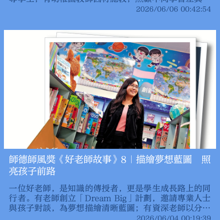
幼童，幫助他們建立自信與正向行為。 由《大公報》
2026/06/06 00:42:54
主辦的第三屆「香港優秀師德師風獎評選」頒獎典禮於
5月26日順利舉行，29位獲得優秀獎的教師接受訪問，
分享教書育人的心得感悟。《大公報》推出「好老師故
事」系列報道，共同說好香港教育故事。
師德師風獎《好老師故事》8｜描繪夢想藍圖 照
亮孩子前路
一位好老師，是知識的傳授者，更是學生成長路上的同
行者。有老師創立「Dream Big」計劃，邀請專業人士
與孩子對談，為夢想描繪清晰藍圖；有資深老師以分組
協作和活潑教學，師生互動，令課堂不再沉悶；有老師
2026/06/04 00:19:39