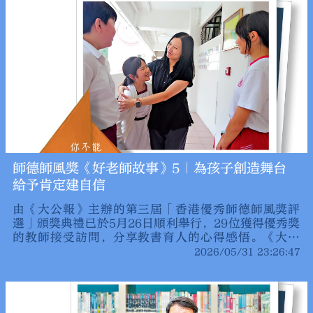
師德師風獎《好老師故事》5｜為孩子創造舞台
給予肯定建自信
由《大公報》主辦的第三屆「香港優秀師德師風獎評
選」頒獎典禮已於5月26日順利舉行，29位獲得優秀獎
的教師接受訪問，分享教書育人的心得感悟。《大公
報》推出「好老師故事」系列報道，期望更多老師一同
2026/05/31 23:26:47
弘揚師德師風，推動香港教育進步。