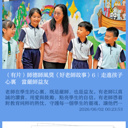
（有片）師德師風獎《好老師故事》6｜走進孩子
心裏 當嚴師益友
老師在學生的心裏，既是嚴師，也是益友。有老師以真
誠的讚賞、用愛與鼓勵，點亮學生的自信。有老師憑着
對教育純粹的熱忱，守護每一個學生的靈魂，讓他們自
信前行。另一位老師以寬嚴並濟的方式教學，培養學生
2026/06/02 00:23:53
的品德，打下知識基礎。