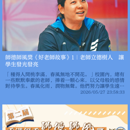
師德師風獎《好老師故事》1｜老師立德樹人 讓
學生發光發亮
「種得人間桃李滿，春風無地不開花。」校園內，總有
一些默默奉獻的老師，捧着一顆心來，以父母般的感情
對待學生。春風化雨，潤物無聲。他們努力讓學生遠方
有燈、腳下有路、眼前有光。
2026/05/27 23:58:33