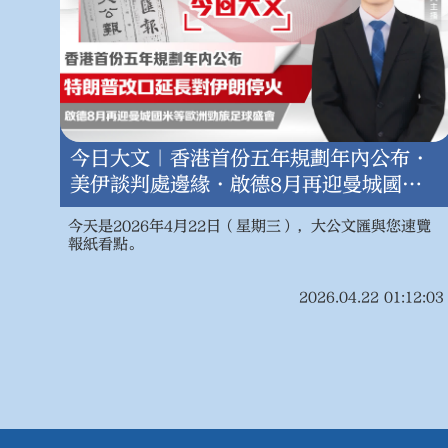
今日大文｜香港首份五年規劃年內公布・
美伊談判處邊緣・啟德8月再迎曼城國米
等歐洲勁旅足球盛會（4月22日）
今天是2026年4月22日（星期三），大公文匯與您速覽
報紙看點。
2026.04.22 01:12:03