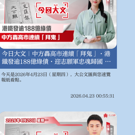
今日大文｜中方轟高市連續「拜鬼」·港
鐵發逾188億綠債·迎志願軍忠魂歸國 港
生領悟「英雄讚歌」（4月23日）
今天是2026年4月23日（星期四），大公文匯與您速覽
報紙看點。
2026.04.23 00:55:31