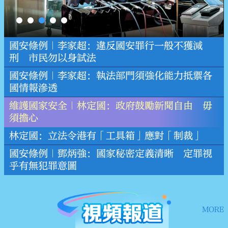
國安條例｜李家超：違反國安罪行一般不獲減
刑 市民勿以身試法
國安條例｜李家超：執法部門須強化能力抵禦各
國情報滲透
維護國家安全｜林定國：政府鼓勵新聞自由 毋
須擔心
林定國：立法令港有「工具箱」應對「制裁」
國安條例｜鄧炳強：國家秘密定義清晰 定罪視
乎有無犯罪意圖
MORE