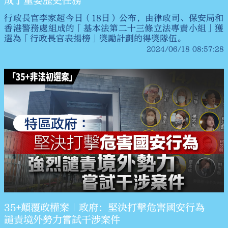
成了重要歷史任務
行政長官李家超今日（18日）公布，由律政司、保安局和
香港警務處組成的「基本法第二十三條立法專責小組」獲
選為「行政長官表揚榜」獎勵計劃的得獎隊伍。
2024/06/18 08:57:28
35+顛覆政權案｜政府：堅決打擊危害國安行為
譴責境外勢力嘗試干涉案件