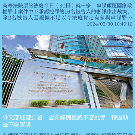
高等法院原訟法庭今日（30日）就一宗「串謀顛覆國家政
權罪」案件中不承認控罪的16名被告人的審訊作出裁決，
除2名被告人因證據不足以令法庭肯定有參與串謀罪行
外，其餘14名被告人均被裁定罪成。律政司已即時向法庭
2024/05/30 10:40:12
表明就未定罪的被告人提出上訴的意向。
外交部駐港公署：國安條例權威不容挑釁 特區執
法不容置喙