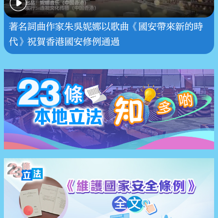
著名詞曲作家朱吳妮娜以歌曲《國安帶來新的時
代》祝賀香港國安修例通過