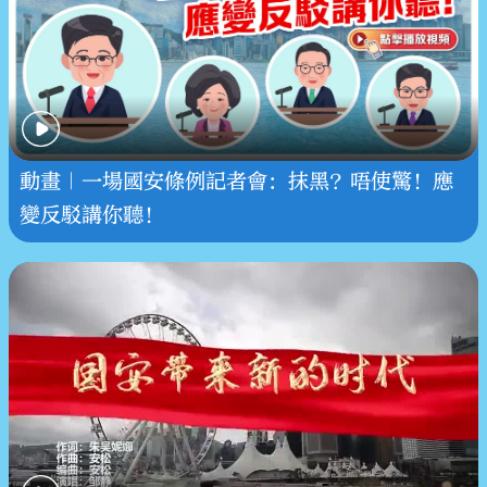
動畫｜一場國安條例記者會：抹黑？唔使驚！應
變反駁講你聽！