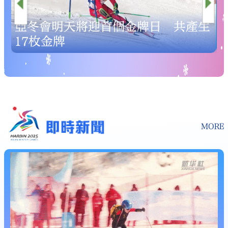
亞冬會明天將迎首個金牌日 共產生
17枚金牌
MORE