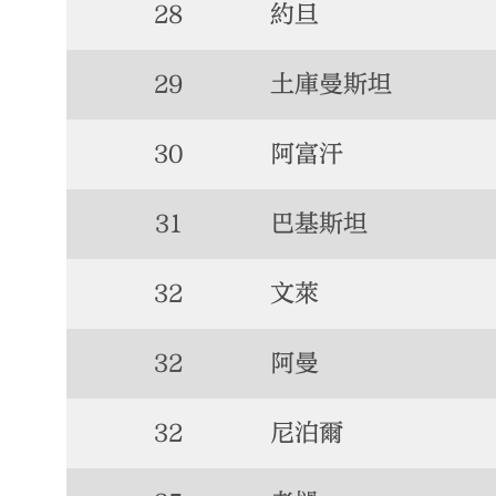
28
約旦
29
土庫曼斯坦
30
阿富汗
31
巴基斯坦
32
文萊
32
阿曼
32
尼泊爾