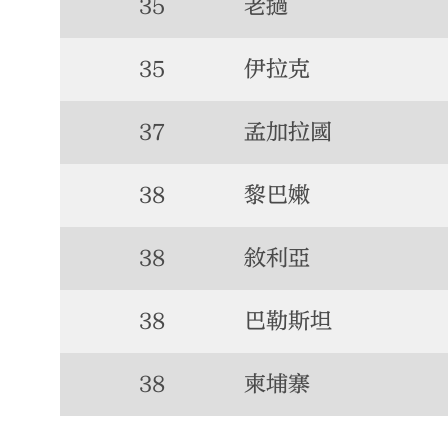
35
老撾
35
伊拉克
37
孟加拉國
38
黎巴嫩
38
敘利亞
38
巴勒斯坦
38
柬埔寨