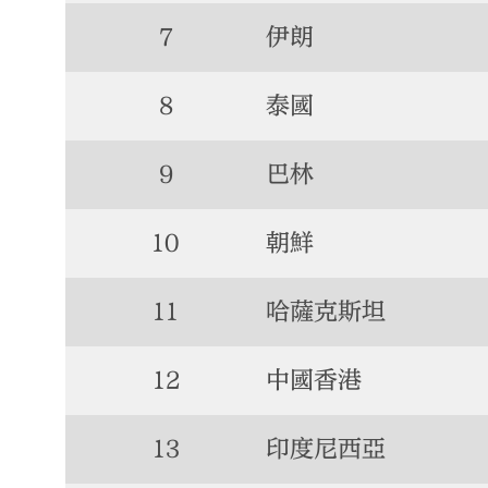
7
伊朗
8
泰國
9
巴林
10
朝鮮
11
哈薩克斯坦
12
中國香港
13
印度尼西亞