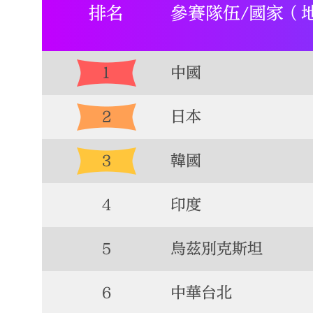
排名
參賽隊伍/國家（
1
中國
2
日本
3
韓國
4
印度
5
烏茲別克斯坦
6
中華台北