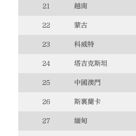
21
越南
22
蒙古
23
科威特
24
塔吉克斯坦
25
中國澳門
26
斯裏蘭卡
27
緬甸