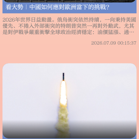
看大勢｜中國如何應對歐洲當下的挑戰？
2026年世界日益動盪。俄烏衝突依然持續，一向秉持美國
優先、不捲入外部衝突的特朗普突然一再對外動武，尤其
是對伊戰爭嚴重衝擊全球政治經濟穩定：油價猛漲、通脹
大幅上升，歐洲拒絕支持美國而導致大西洋關係更加惡
2026.07.09 00:15:37
化。