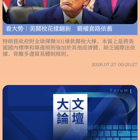
看大勢｜美關稅花樣翻新 霸權套路依舊
特朗普政府對全球揮舞301條款關稅大棒，本質上是將美
國國內標準和單邊規則強加於其他經濟體，缺乏國際法依
據，背離多邊貿易體制規則。
2026.07.27 00:20:27