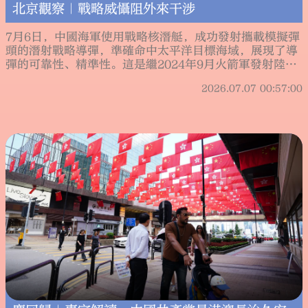
北京觀察｜戰略威懾阻外來干涉
7月6日，中國海軍使用戰略核潛艇，成功發射攜載模擬彈
頭的潛射戰略導彈，準確命中太平洋目標海域，展現了導
彈的可靠性、精準性。這是繼2024年9月火箭軍發射陸基
戰略導彈之後，中國「三位一體」核打擊能力的又一次展
2026.07.07 00:57:00
示，豐富了戰略核武庫的運用場景。