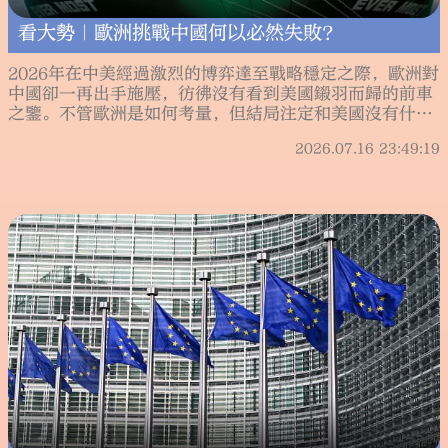
看大勢｜歐洲挑戰中國何以必然失敗？
2026年在中美經過激烈的博弈達至戰略穩定之際，歐洲對
中國卻一再出手施壓，彷彿沒有看到美國鎩羽而歸的前車
之鑒。不管歐洲是如何考量，但結局注定和美國沒有什麼
不同。
2026.07.16 23:49:19