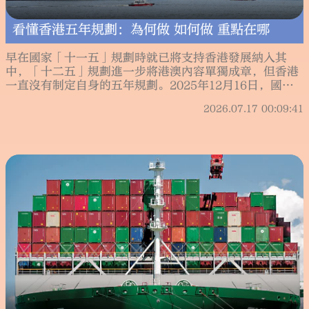
看懂香港五年規劃：為何做 如何做 重點在哪
早在國家「十一五」規劃時就已將支持香港發展納入其
中，「十二五」規劃進一步將港澳內容單獨成章，但香港
一直沒有制定自身的五年規劃。2025年12月16日，國家
主席習近平會見述職的行政長官李家超時，明確要求特區
2026.07.17 00:09:41
政府要主動對接國家「十五五」規劃。2026年2月，李家
超宣布將首次制定香港的五年規劃，主動對接國家「十五
五」規劃。這是落實習主席重要講話精神的重大行動，是
香港編制五年規劃的歷史性新起點。