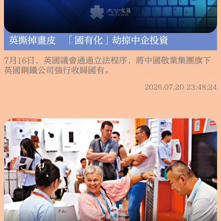
英撕掉畫皮 「國有化」劫掠中企投資
7月16日，英國議會通過立法程序，將中國敬業集團旗下
英國鋼鐵公司強行收歸國有。
2026.07.20 23:48:24