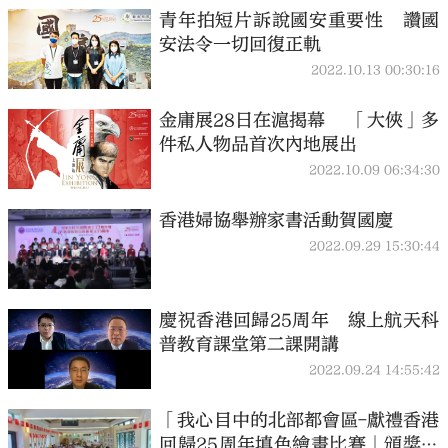
青年拍短片訴說國安重要性 讚國
安法令一切回復正軌
2022.10.13 00:30:16
金庸展28日在滬揭幕 「大俠」多
件私人物品首次內地展出
2022.10.09 06:34:30
香港婦協舉辦家書活動賀國慶
2022.09.29 15:30:44
慶祝香港回歸25周年 線上航天科
普教育課堂第二課開講
2022.09.24 14:55:42
「我心目中的北部都會區-獻禮香港
回歸25周年填色繪畫比賽」頒獎儀