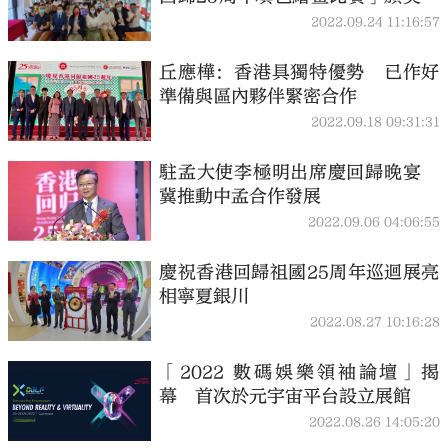
式舉行
2022.09.24 11:16:57
丘應樺：香港具獨特優勢 已作好
準備與區內夥伴緊密合作
2022.09.18 09:31:31
駐孟大使李極明出席慶回歸晚宴
冀推動中孟合作發展
2022.09.06 04:06:55
慶祝香港回歸祖國25周年巡迴展亮
相寧夏銀川
2022.08.27 10:16:28
「2022 數碼娛樂領袖論壇」揭
幕 首次於元宇宙平台設立展館
2022.08.26 14:05:20