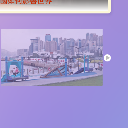
雪球」 醫管局擬星馬招護士
中國如何影響世界
無懼干涉抹黑
區區有亮點
區開發模式