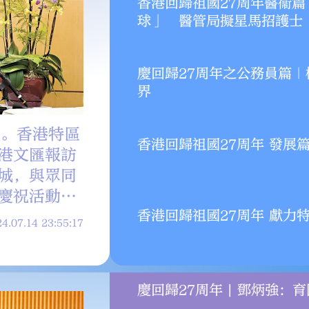
香港回歸祖國27周年醫衞
球」 醫管局擬星馬招護士
慶回歸27周年之公務員篇
界
年。香港特區
特區政府醫務衞生局局
香港回歸祖國27周年 發展
港文匯報訪
文匯全媒體專訪時表示
城，與眾同
訂後，預計到今年底會有
慶祝活動，
港工作，「像滾雪球愈
香港回歸祖國27周年 獻力
性消費優惠
4.07.14 23:55:17
亮點的活動
」為主題的
內容豐富的
慶回歸27周年 | 鄧炳強
愛國主義的