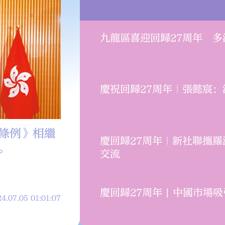
九龍區喜迎回歸27周年 
慶祝回歸27周年｜張懿宸
條例》相繼
剛剛過去的周一（7月1
慶回歸27周年｜新社聯攜
。
周年紀念日。連日來，
交流
了不同形式的慶祝活動
喜悅之情。
慶回歸27周年 | 中國市
4.07.05 01:01:07