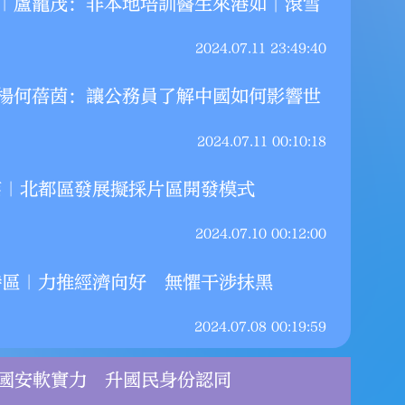
篇｜盧寵茂：非本地培訓醫生來港如「滾雪
2024.07.11 23:49:40
｜楊何蓓茵：讓公務員了解中國如何影響世
2024.07.11 00:10:18
長盧寵茂近日接受大公
國務院港澳事
篇｜北都區發展擬採片區開發模式
，《醫生註冊條例》修
北京會見香港
逾250名海外醫生在
蓓茵一行。
2024.07.10 00:12:00
滾愈大。」
特區｜力推經濟向好 無懼干涉抹黑
2024.07.11 23:49:40
2024.07.08 00:19:59
：育國安軟實力 升國民身份認同