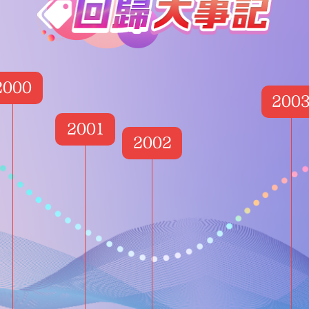
2000
200
2001
2002