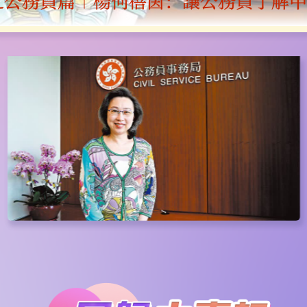
篇｜盧寵茂：非本地培訓醫生來港如「滾
之公務員篇｜楊何蓓茵：讓公務員了解
國27周年 獻力特區｜力推經濟向好 
祖國27周年 籌備國慶篇｜國慶活動全港
祖國27周年 發展篇｜北都區發展擬採片