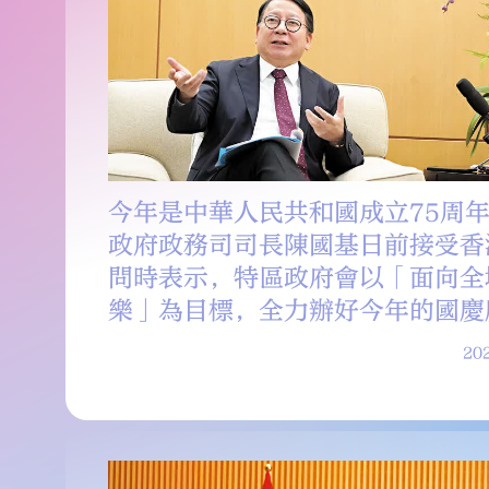
今年是中華人民共和國成立75周
政府政務司司長陳國基日前接受香
問時表示，特區政府會以「面向全
樂」為目標，全力辦好今年的國慶
包括舉行國慶煙花匯演、組織全港
202
活動，以及在18區每區都舉辦有
等，還會推出以「愛國愛港愛社區
愛國主義教育活動，以受眾多元、
活動營造熱烈的國慶氣氛，感受到