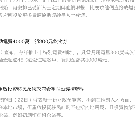
今日（23日）表示，昨日單日收到近百宗求助，想尋求戒煙服
開始，再安排已受訓人士定期與他們聯繫，比要求他們直接戒煙
政府應投放更多資源協助煙齡長人士戒煙。
電費4000萬 派200元飲食券
日）宣布，今年推出「特別電費補助」，凡當月用電量300度或以
涵蓋超過45%港燈住宅客戶，資助金額共4000萬元。
：重啟投資移民反映政府希望推動經濟轉型
波昨日（22日）發表新一份財政預算案，提到在匯聚人才方面
在本地市場，但重啟投資移民計劃不包括內地居民，且投資物業
企業，例如初創和創科企業等。