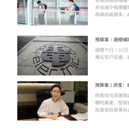
有戒煙服務機構
步由減少吸煙量
再降低吸煙率，
預算案｜港燈補助
港燈今日（23
萬名客戶受惠，
預算案 | 洪雯
財政司司長陳茂
額的資產，投放
投資者投資導向