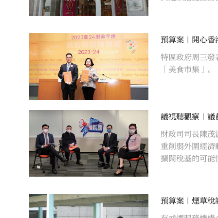
預算案｜開心香
特區政府周三發
「美食市集」。
議視聽觀察｜議
財政司司長陳茂
重削弱外圍經濟
擴闊稅基的可能
解。
預算案｜煙草稅