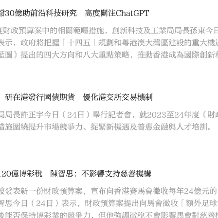
30億助前沿科技研究 高度關注ChatGPT
4年度財政預算案中的相關範疇措施，創新科技及工業局局長孫東今
表示，政府將把握「十四五」規劃和粵港澳大灣區建設的重大機
藍圖》提出的四大方向和八大重點策略，推動香港成為國際創新
：研在港發行國債期貨 優化港交所交易機制
局局長許正宇今日（24日）舉行記者會，就2023至24年度《
措施圍繞提升市場競爭力、捉緊新機遇及普惠金融與人才培訓。
120億博彩稅 陳智思：不影響支持慈善機構
波發表新一份財政預算案，宣布向香港賽馬會徵收每年24億元的
智思今日（24日）表示，財政預算案提出向馬會徵收「額外足
後能否保持博彩業的競爭力，但他強調徵稅不會影響馬會對慈善