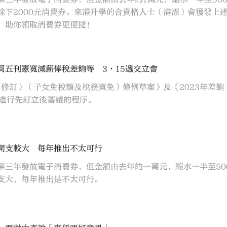
餘下2000元消費券。來港升學的合資格人士（港漂）會獲發上述總
，助你領取消費券更便捷！
周五刊憲寬減薪俸稅差餉等 3·15遞交立會
務（修訂）（子女免稅額及稅務寬免）條例草案》及《2023年差
會進行先訂立後審議的程序。
開支較大 每年推出不太可行
第三年發放電子消費券，但金額由去年的一萬元，縮水一半至50
支大，每年推出是不太可行。