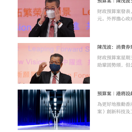
預算案｜陳茂波
財政預算案發表，預
元。外界擔心政
陳茂波：消費券
財政預算案星期三
助鞏固勢頭，但
預算案｜港將設
為更好地推動香
案》創新科技及