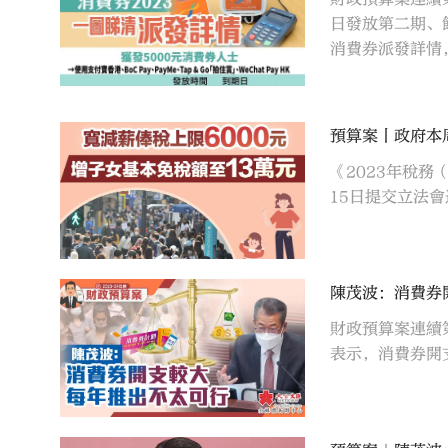
日發放第二期、
消費券派發詳情
預算案丨政府本
《2023年稅
15日提交立法
陳茂波：消費券
財政預算案連續
表示，消費券開