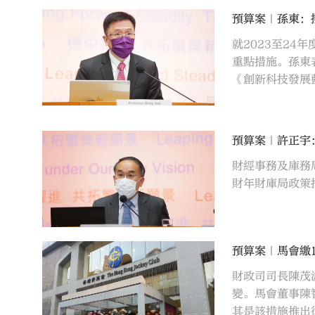
預算案｜孫東：撥
就2023至2
重點措施。孫東
《創新科技發展
預算案｜許正宇
財經事務及庫務
財年財庫局政策
預算案｜馬會繳
財政司司長陳茂
變。馬會董事陳
其是該措施推出