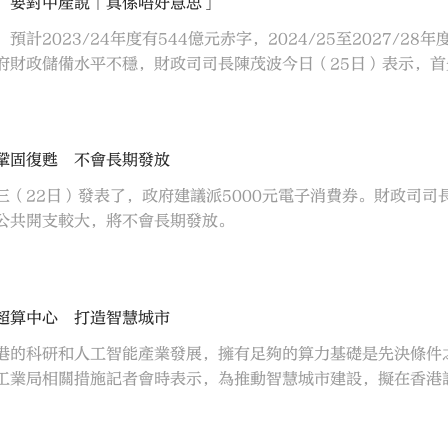
：要對中產說「真係唔好意思」
計2023/24年度有544億元赤字，2024/25至2027/28
府財政儲備水平不穩，財政司司長陳茂波今日（25日）表示，
鞏固復甦 不會長期發放
（22日）發表了，政府建議派5000元電子消費券。財政司司長
公共開支較大，將不會長期發放。
超算中心 打造智慧城市
港的科研和人工智能產業發展，擁有足夠的算力基礎是先決條件
工業局相關措施記者會時表示，為推動智慧城市建設，擬在香港