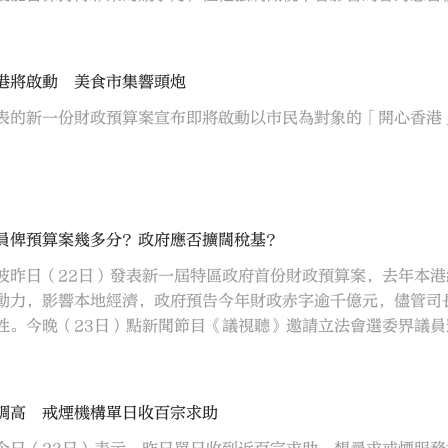
港將啟動 美食市集響頭炮
表的新一份財政預算案宣布即將啟動以市民為對象的「開心香港
員俾預算案幾多分？政府應否擴闊稅基？
波昨日（22日）發表新一屆特區政府首份財政預算案，去年本
動力，影響本地經濟，政府預告今年財政赤字逾千億元，儘管司
性。今晚（23日）點新聞節目《議視聽》邀請立法會選委界議
調高 戒煙機構單日收百宗求助