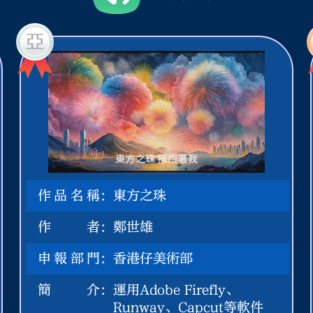
作品名稱
：
東方之珠
作者
：
鄭世雄
申報部門
：
香港仔美術部
簡介
：
運用Adobe Firefly、
Runway、Capcut等軟件