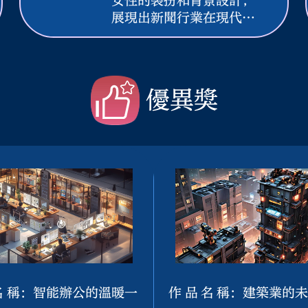
女性的裝扮和背景設計，
展現出新聞行業在現代社
會中的重要作用，以及科
技對新聞傳播的推動作
用。
優異獎
名稱
：
智能辦公的溫暖一
作品名稱
：
建築業的