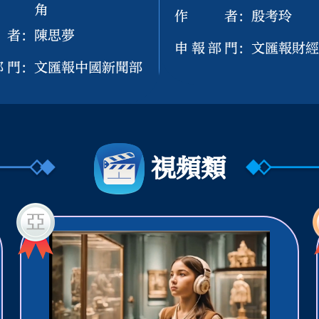
角
作者
：
殷考玲
者
：
陳思夢
申報部門
：
文匯報財
部門
：
文匯報中國新聞部
視頻類