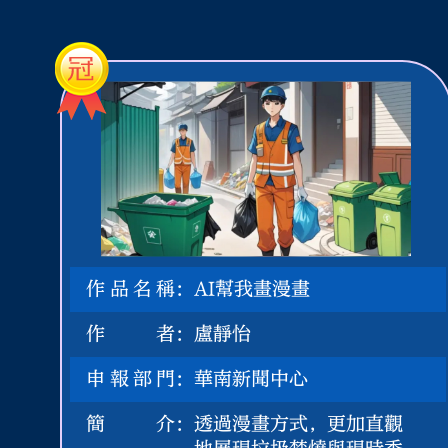
作品名稱
：
AI幫我畫漫畫
作者
：
盧靜怡
申報部門
：
華南新聞中心
簡介
：
透過漫畫方式，更加直觀