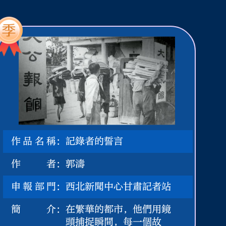
作品名稱
：
記錄者的誓言
作者
：
郭濤
申報部門
：
西北新聞中心甘肅記者站
簡介
：
在繁華的都市，他們用鏡
頭捕捉瞬間，每一個故