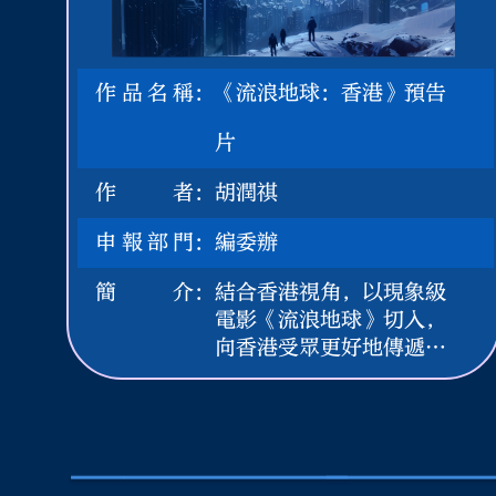
作品名稱
：
《流浪地球：香港》預告
片
作者
：
胡潤祺
申報部門
：
編委辦
簡介
：
結合香港視角，以現象級
電影《流浪地球》切入，
向香港受眾更好地傳遞兩
地融合發展信號，並宣傳
中國影視文化、講好中國
科幻故事。