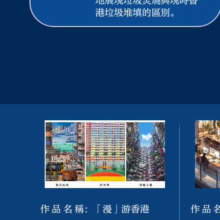
地展現垃圾焚燒與現時香
港垃圾堆填的區別。
作品名稱
：
「漫」游香港
作品