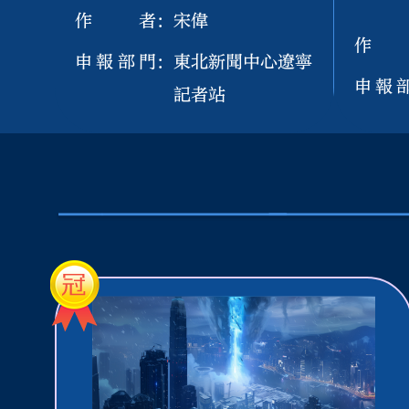
作者
：
宋偉
作
申報部門
：
東北新聞中心遼寧
申報
記者站