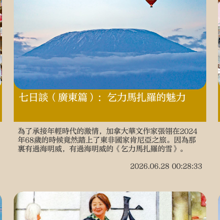
七日談（廣東篇）：乞力馬扎羅的魅力
為了承接年輕時代的激情，加拿大華文作家張翎在2024
年68歲的時候竟然踏上了東非國家肯尼亞之旅。因為那
裏有過海明威，有過海明威的《乞力馬扎羅的雪》。
2026.06.28 00:28:33