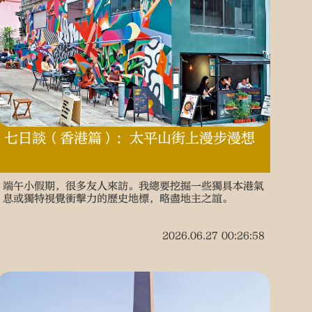
七日談（香港篇）：太平山街上漫步漫想
端午小假期，很多友人來訪。我總要挖掘一些獨具本港氣
息或獨特視覺衝擊力的歷史地標，略盡地主之誼。
2026.06.27 00:26:58