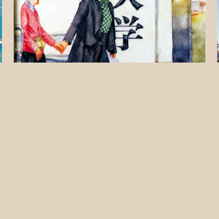
七日談（北京篇）：「少女奶奶」煉成記
日前去探望一位老師，她老伴兒過世後，一個人很孤單，
孩子忙於工作無暇陪伴，經常很多天不下樓，在這座陌生
的城市，守着偌大的空蕩蕩的房子，竟有「無家可歸」的
失落感。我們也因為忙着生活，好幾年沒去看她。不久前
2026.06.21 00:24:21
讀到一本《我和媽媽一起上大學》，書中母女相伴、重構
晚年的故事，溫暖又有力量，便帶去送給老師，希望能讓
老師讀到一縷微光。