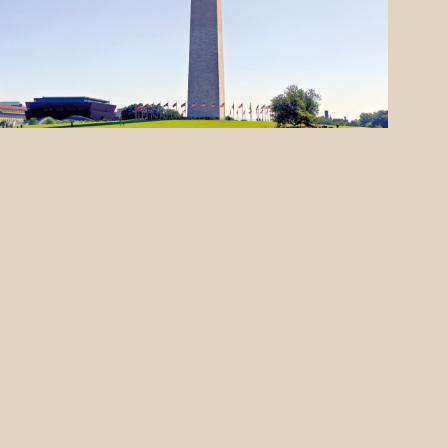
七日談｜北京篇：方尖碑裏的中國字
瘦削、堅硬、挺拔，清爽、簡約、通透，這是方尖碑留給
我們的印象。在華盛頓國家廣場附近，高聳的方尖碑會從
不同的角度進入一個人的視線。沒有修飾，白色大理石和
花崗岩一級級疊加，向高處攀援，以二十二點四米的寬
2026.06.15 23:49:41
度，一百六十九米的高度，成為華盛頓市的歷史形象。