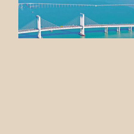
七日談（澳門篇）：從「澳攬」到「僑
批」──澳門與南通銀行的百年守護
近日，澳門中銀舉辦《給阿嬤的情書》觀影活動，電影中
那一封封泛黃的僑批，既是家書，又是匯款憑證，濕了無
數人的眼眶。這讓我們想起，澳門從來不只是僑批的中轉
站。早在四百年前，這座小城就已是華僑的避難港、重生
2026.06.22 01:27:36
地，更是他們走向世界的出發點。這段漫長而溫情的歷
史，可用三個關鍵詞勾勒：收留地、出海口、金融紐帶。