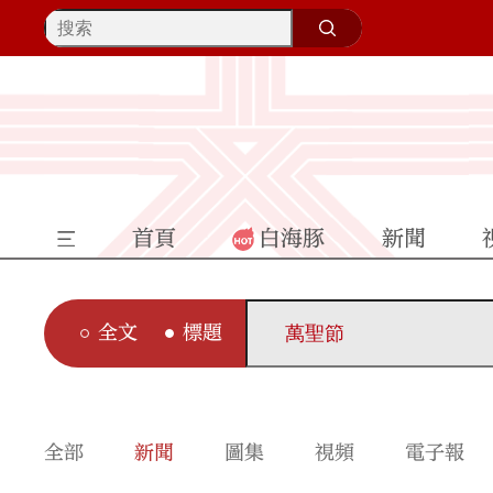
首頁
白海豚
新聞
全文
標題
全部
新聞
圖集
視頻
電子報