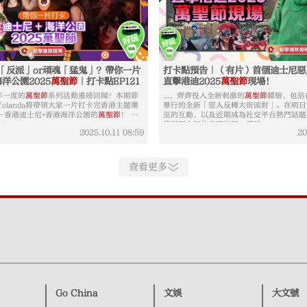
「反派」or頑魂「猛鬼」？帶你一片
打卡點預告｜（有片）首個迪士尼惡
洋公園2025
萬聖節
｜打卡點EP121
直擊港迪2025
萬聖節
現場！
一年一度的
萬聖節
系列活動重磅回歸！本期節
...，齊齊投入全新刺激的
萬聖節
體驗，包括
olanda將帶領大家一片打卡完香港主題樂
舉行的全新「惡人反轉大街派對」、在明日
—香港迪士尼+香港海洋公園的
萬聖節
！ 香
巫的互動，以及近期成為社交平台熱門話題
ney...
將展開全新的夜間航程，體驗...
2025.10.11
08:59
20
查看更多
Go China
文娛
大文號