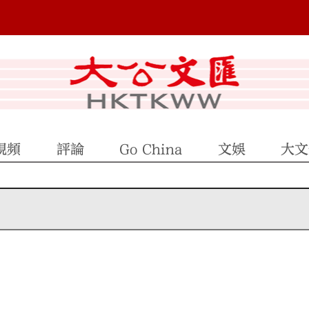
視頻
評論
Go China
文娛
大文