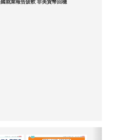
【金匯出擊】美國就業報告疲軟 非美貨幣回穩