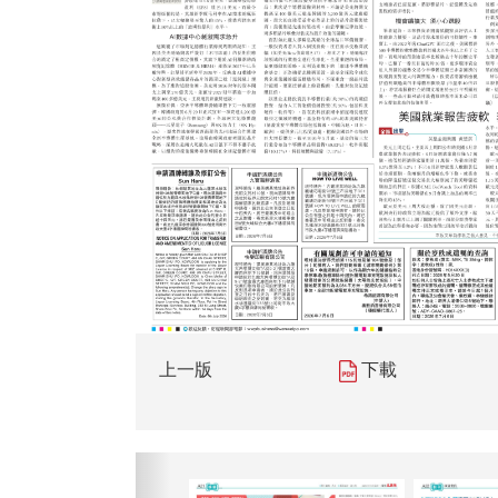
上一版
下載