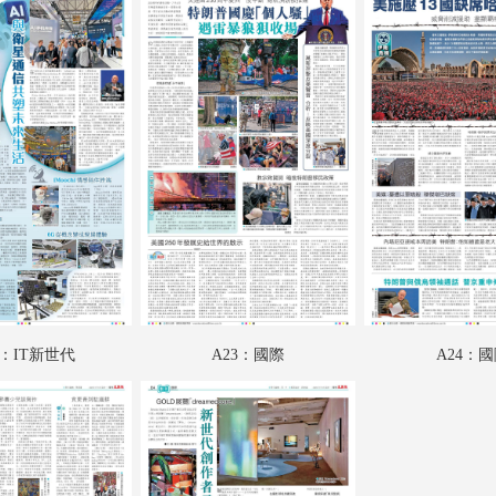
A18：香江載道
A19：品德學堂
A20：愛漫遊
A21：娛樂
A22：IT新世代
A23：國際
A24：國際
B01：娛樂
2：IT新世代
A23：國際
A24：
B02：投資理財
B03：采風
B04：藝博