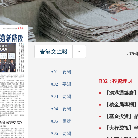
香港文匯報
香港文匯報
202
A01：要聞
B02：投資理財
A02：要聞
【滬港通錦囊】
A03：要聞
【積金局專欄】
A04：要聞
A05：圖輯
【大行透視】半
A06：要聞