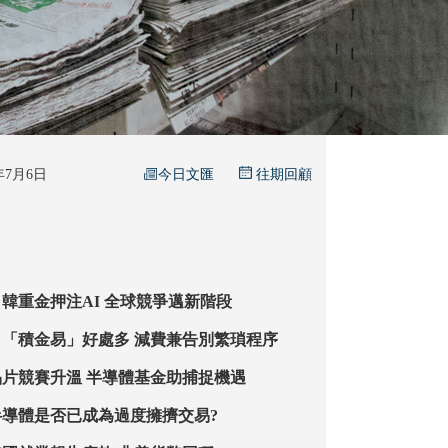
今日文匯
6年7月6日
往期回顧
韓重金押注AI 全球競爭邁新階段
「積金易」好處多 減費兼告別繁瑣程序
【基金投資】晶片競賽升溫 半導體基金助捕捉機遇
導體是否已成為過度擁擠交易?