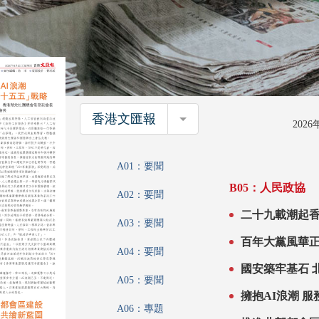
香港文匯報
香港文匯報
202
A01：要聞
B05：人民政協
A02：要聞
二十九載潮起香
A03：要聞
百年大黨風華正
A04：要聞
國安築牢基石 
A05：要聞
擁抱
A06：專題