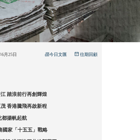
今日文匯
6年6月25日
往期回顧
江 踏浪前行再創輝煌
茂 香港騰飛再啟新程
北都揚帆起航
AI浪潮 服務國家「十五五」戰略