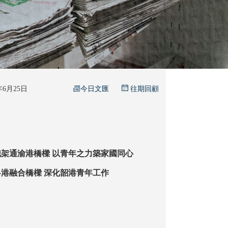
今日文匯
6年6月25日
往期回顧
許小哲：以履職架通渝港橋樑 以青年之力築家國同心
龍允生：搭建粵港融合橋樑 深化韶港青年工作