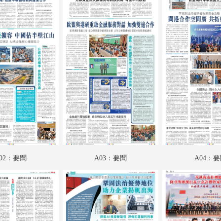
A18：港聞
A19：香江載道
A20：集思匯
A21：科教啟智
A22：國際專題
A23：國際
A24：國際
B01：財經
02：要聞
A03：要聞
A04：
B02：魅力衣妝
B03：躍動都市
B04：采風