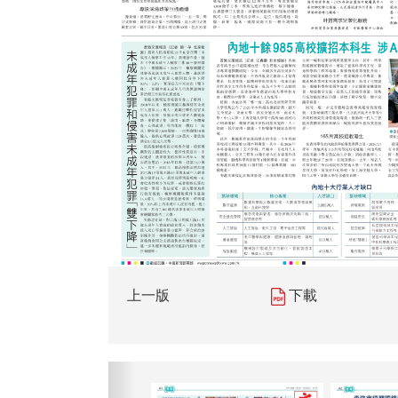
上一版
下載