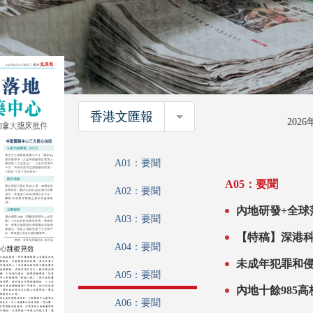
香港文匯報
香港文匯報
202
A01：要聞
A05：要聞
A02：要聞
內地研發+全球落地 港企入駐中歐醫藥中心 
A03：要聞
域 半年內乾
A04：要聞
未成年犯罪和
A05：要聞
A06：要聞