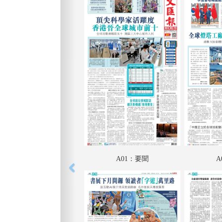
A01：要聞
A