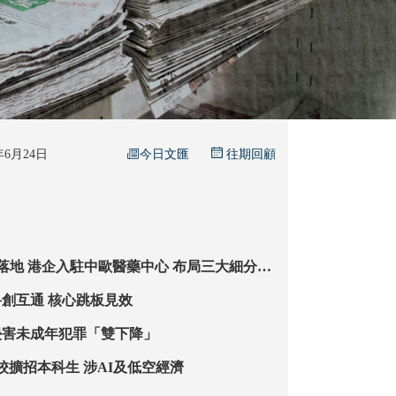
今日文匯
6年6月24日
往期回顧
布局三大細分領
眼症項目獲加拿大臨床批件
【特稿】深港科創互通 核心跳板見效
侵害未成年犯罪「雙下降」
內地十餘985高校擴招本科生 涉AI及低空經濟