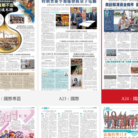
A18：港聞
A19：香江載道
A20：集思匯
A21：科教啟智
A22：國際專題
A23：國際
A24：國際
B01：財經
2：國際專題
A23：國際
A24：
B02：魅力衣妝
B03：躍動都市
B04：采風