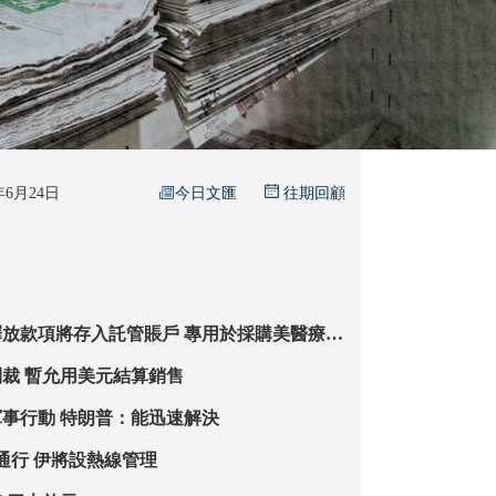
今日文匯
6年6月24日
往期回顧
將存入託管賬戶 專用於採購美醫療及
農業產品等 美設解凍資金條件 逼伊買美國貨
鬆綁對伊石油制裁 暫允用美元結算銷售
以續在黎展開軍事行動 特朗普：能迅速解決
霍峽逾400船待通行 伊將設熱線管理