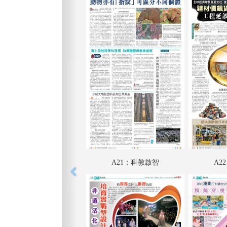
A21：科教啟智
A2