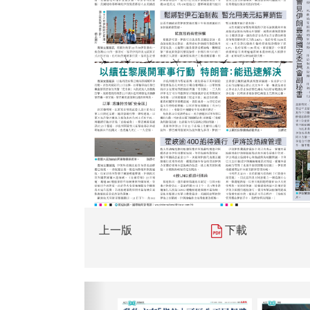
上一版
下載