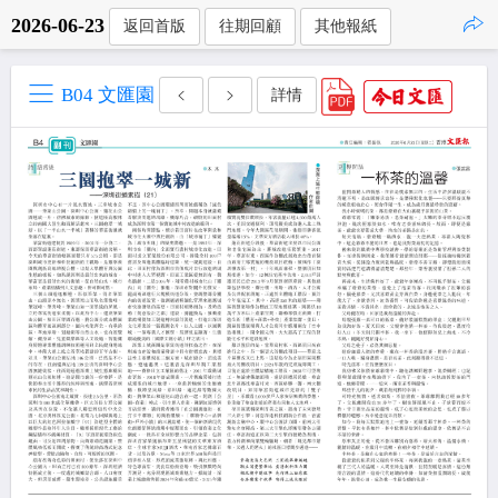
2026-06-23
返回首版
往期回顧
其他報紙
點擊複製
B04 文匯園
詳情