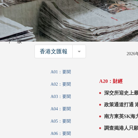
下一版
香港文匯報
香港文匯報
202
A01：要聞
A20：財經
A02：要聞
深交所迎史上最大IPO 華潤新能源成「
A03：要聞
約245億
政
A04：要聞
A05：要聞
調查揭港人只願
A06：要聞