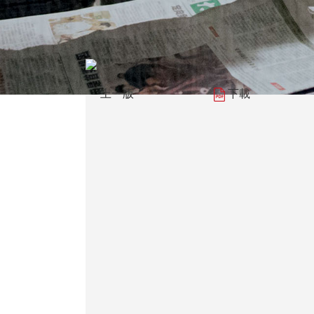
上一版
下載