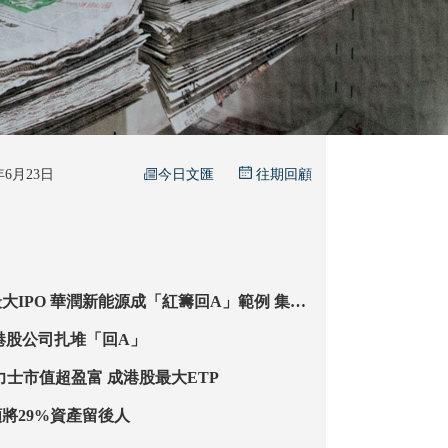
今日文匯
6年6月23日
往期回顧
紅籌回A」範例 集資
 明公布中籤結果
策通道打通 港股公司扎堆「回A」
南方東英SK海力士市值超盈富 成港股最大ETP
將29%資產留後人