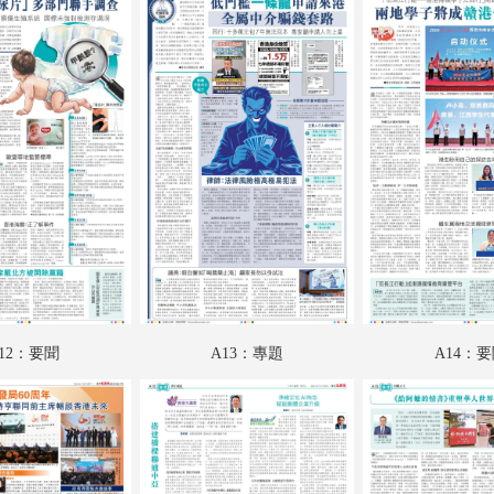
A18：香江載道
A19：財觀天下
A20：財經
A21：特刊
A22：國際專題
A23：國際
A24：國際
B01：美加墨世界盃
12：要聞
A13：專題
A14：
B02：趣學語文
B03：讀書人
B04：文匯園