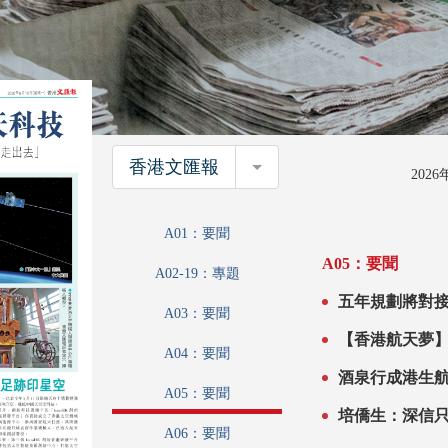
香港文匯報
香港文匯報
202
A01：要聞
A05：要聞
A02-19：專題
五年規劃將對接國家航天科技 
A03：要聞
「數據港」優
A04：要聞
酒泉行成港生
A05：要聞
A06：要聞