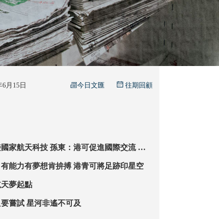
今日文匯
6年6月15日
往期回顧
孫東：港可促進國際交流 憑
勢助力航天企業「走出去」
【香港航天夢】有能力有夢想肯拚搏 港青可將足跡印星空
航天夢起點
培僑生：深信只要嘗試 星河非遙不可及