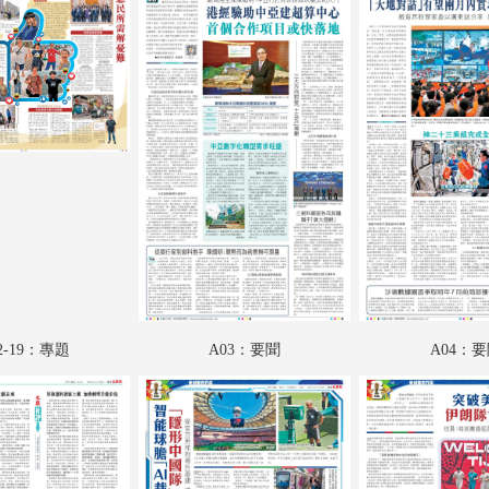
A18：國際專題
A20：國際
B01：特刊
B02：財經
B03：投資理財
B04：公民與社會
B05：藝博
B06：采風
2-19：專題
A03：要聞
A04：
B07：娛樂
B08：娛樂