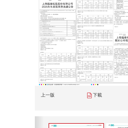
上一版
下載