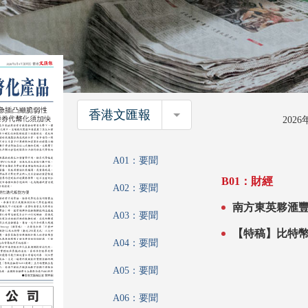
香港文匯報
香港文匯報
202
A01：要聞
B01：財經
A02：要聞
南方東英夥滙豐OSL推
A03：要聞
管理與數字金
A04：要聞
A05：要聞
A06：要聞