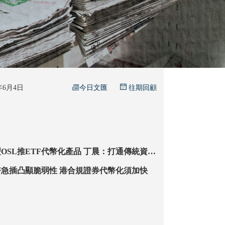
今日文匯
6年6月4日
往期回顧
ETF代幣化產品 丁晨：打通傳統資產
融通道
【特稿】比特幣急插凸顯脆弱性 港合規證券代幣化須加快