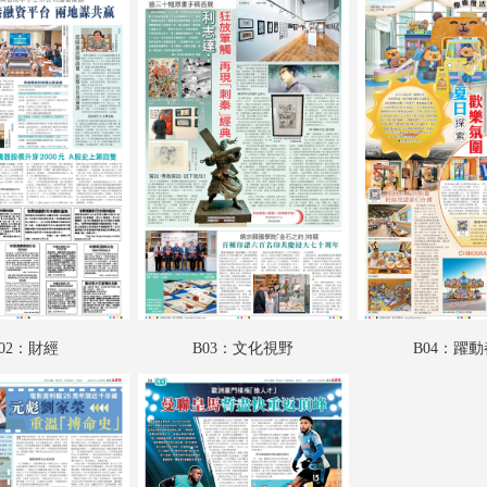
A18：專題
A19：國際
A20：國際
B01：財經
B02：財經
B03：文化視野
B04：躍動都市
B05：星光
02：財經
B03：文化視野
B04：躍
B06：采風
B07：娛樂
B08：體育