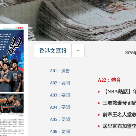
香港文匯報
香港文匯報
202
A01：廣告
A22：體育
A02：要聞
【NBA熱話】
A03：要聞
老派新風
王者
A04：要聞
前帝王名人堂
A05：要聞
A06：要聞