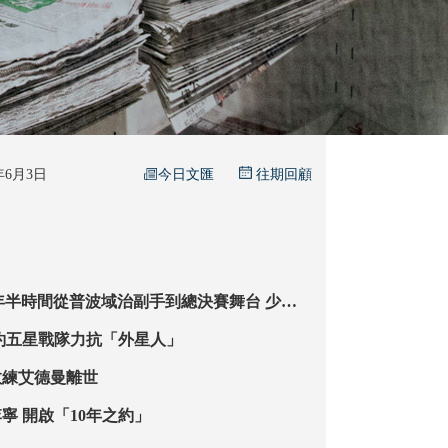
今日文匯
6年6月3日
往期回顧
年半時間從普波域治副手到總決賽舞台 少帥
 重鑄馬刺榮光
戰爆發 紐約五星戰隊力抗「外星人」
教練艾德曼離世
居里宣布加盟李寧 開啟「10年之約」