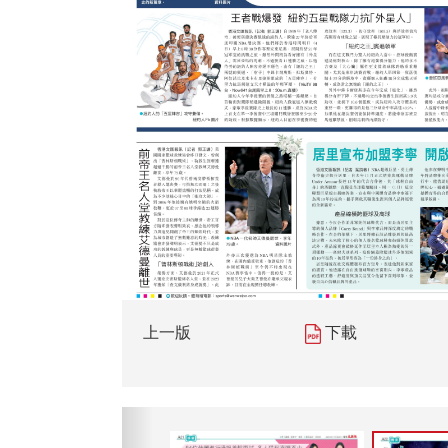
上一版
下載