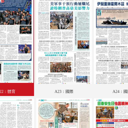
A18：集思匯
A19：內地
A20：科教啟智
A21：娛樂
A22：體育
A23：國際
A24：國際
B01：財經
22：體育
A23：國際
A24：
B02：財經
B03：采風
B04：養生坊