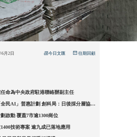
今日文匯
6年6月2日
往期回顧
院任命為中央政府駐港聯絡辦副主任
普惠計劃 創科局：日後採分層協作
同社群需要
港青灣區實習計劃啟動 覆蓋7市逾1300崗位
生產力局完成逾1400技術專案 逾九成已落地應用