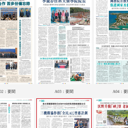
A18：專題
A19：國際
A20：國際
B01：財經
B02：魅力衣妝
B03：文匯園
B04：采風
B05：娛樂
02：要聞
A03：要聞
A04：
B06：體育