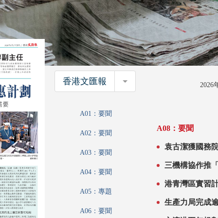
香港文匯報
香港文匯報
202
A01：要聞
A08：要聞
A02：要聞
袁古潔獲國務
A03：要聞
三機構協作推「全民AI」
A04：要聞
模式 支援不
A05：專題
A06：要聞