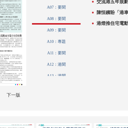
A07：要聞
陳恒鑌盼「港
A08：要聞
港燈推住宅電
A09：要聞
A10：專題
A11：要聞
A12：港聞
A13：港聞
A14：香江載道
下一版
A15：財觀天下
A16：內地
A17：趣學語文