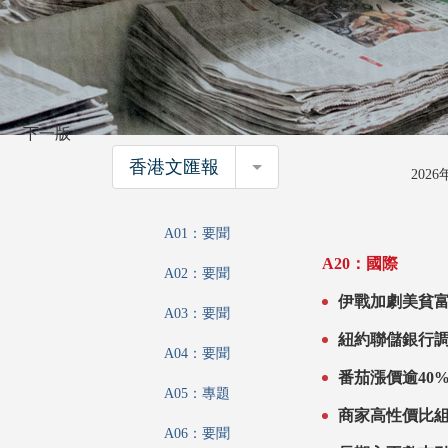
下一版
香港文匯報
香港文匯報
202
A01：要聞
A20：國際
A02：要聞
伊戰加劇美貧富差距 美股歷史新高 基層購
A03：要聞
股市 窮人迷失
紐約聯儲銀行
A04：要聞
A05：專題
A06：要聞