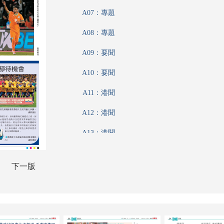
A07：專題
A08：專題
A09：要聞
A10：要聞
A11：港聞
A12：港聞
A13：港聞
A14：香江載道
下一版
A15：內地
A16：公民與社會
A17：藝博