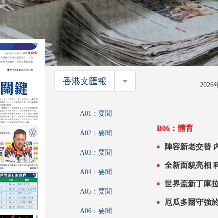
香港文匯報
香港文匯報
202
A01：要聞
B06：體育
A02：要聞
A03：要聞
全
A04：要聞
世界盃新丁庫
A05：要聞
厄瓜多爾守強
A06：要聞