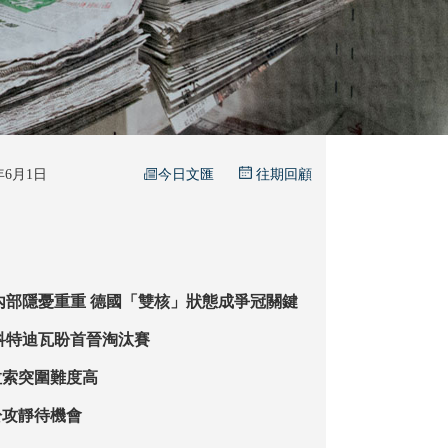
今日文匯
6年6月1日
往期回顧
陣容新老交替 內部隱憂重重 德國「雙核」狀態成爭冠關鍵
新面貌亮相 科特迪瓦盼首晉淘汰賽
拉索突圍難度高
於攻靜待機會