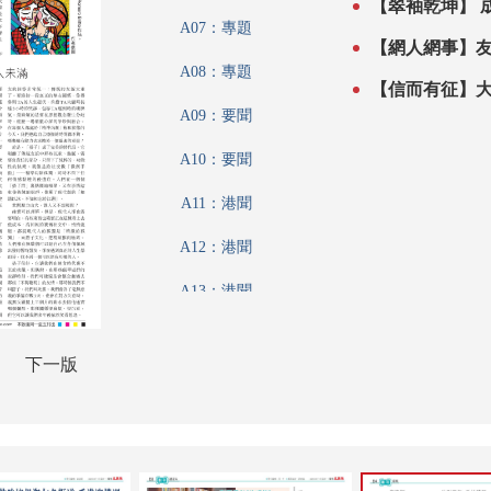
【翠袖乾坤】 成為
A07：專題
【網人網事】
A08：專題
【信而有征】
A09：要聞
A10：要聞
A11：港聞
A12：港聞
A13：港聞
A14：香江載道
下一版
A15：內地
A16：公民與社會
A17：藝博