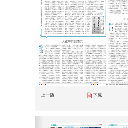
上一版
下載