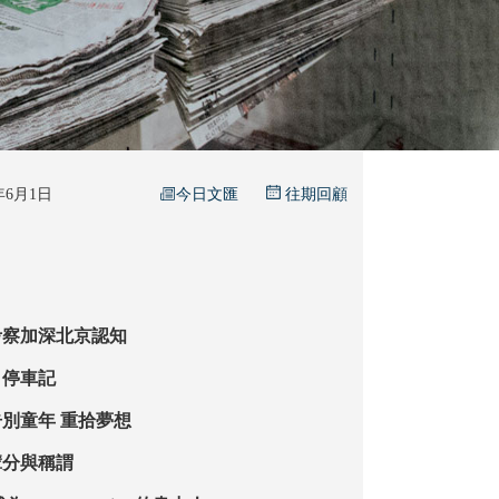
今日文匯
6年6月1日
往期回顧
考察加深北京認知
】停車記
【心窗常開】告別童年 重拾夢想
輩分與稱謂