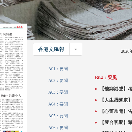
香港文匯報
香港文匯報
202
A01：要聞
B04：采風
A02：要聞
【他鄉港聲】
A03：要聞
【人生憑闌處
A04：要聞
A05：要聞
【琴台客聚】
A06：要聞