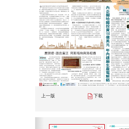
上一版
下載