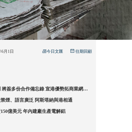
今日文匯
6年6月1日
往期回顧
網絡
表態冀落戶洪水橋產業園
【記者手記】嚴禁煙、語言廣泛 阿斯塔納與港相通
內企擬哈國投資150億美元 年內建廠生產電解鋁