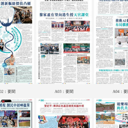
A18：專題
A19：國際
A20：國際
B01：娛樂
B02：投資理財
B03：讀書人
B04：采風
B05：體育
02：要聞
A03：要聞
A04：
B06：體育