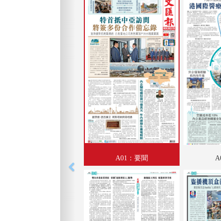
A01：要聞
A