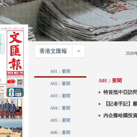
香港文匯報
香港文匯報
202
A01：要聞
A01：要聞
A02：要聞
特首抵中亞訪問 將簽多份合作備忘錄 宣港優勢拓商業
A03：要聞
已有當地公司
A04：要聞
A05：要聞
A06：要聞