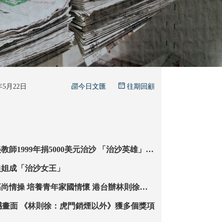
今日文匯
6年5月22日
往期回顧
99年捐5000美元治沙 「治沙英雄」殷
玉珍替樹尋親 「我種下森林，你什麼時候來看看」
農姐成「治沙女王」
懷 港台辦林則徐電
 吸引700師生參與
運用AI重現震撼畫面 《林則徐：虎門銷煙以外》獲多個獎項