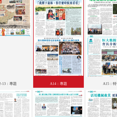
A19：財觀天下
A20：文教薈萃
A21：人物
A22：國際專題
A23：國際
A24：國際
B01：財經
B02：采風
2-13：專題
A14：專題
A15：
B03：體育
B04：特刊
B05：娛樂