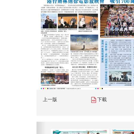
上一版
下載