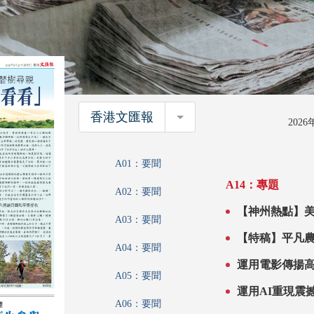
香港文匯報
香港文匯報
202
A01：要聞
A14：專題
A02：要聞
【神州熱點】美教師19
A03：要聞
【特稿】平凡
A04：要聞
運用電影傳揚高尚情操 培養青年家國情
A05：要聞
影放映會
A06：要聞