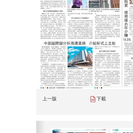
上一版
下載