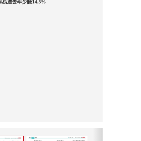
美關稅拖累 偉易達去年少賺14.5%