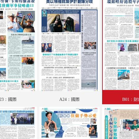
A19：財觀天下
A20：文教薈萃
A21：人物
A22：國際專題
A23：國際
A24：國際
B01：財經
B02：采風
23：國際
A24：國際
B01：
B03：體育
B04：特刊
B05：娛樂