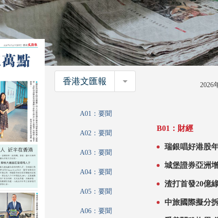
香港文匯報
香港文匯報
202
A01：要聞
B01：財經
A02：要聞
瑞銀唱好港股年內上三萬點 IPO額
A03：要聞
三位
A04：要聞
渣打首發20億
A05：要聞
A06：要聞