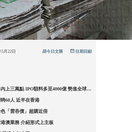
今日文匯
6年5月22日
往期回顧
料多至4000億 勢進全球首
城堡證券亞洲增聘60人 近半在香港
綠色「雲吞債」超購近倍
中旅國際擬分拆港澳業務 介紹形式上主板