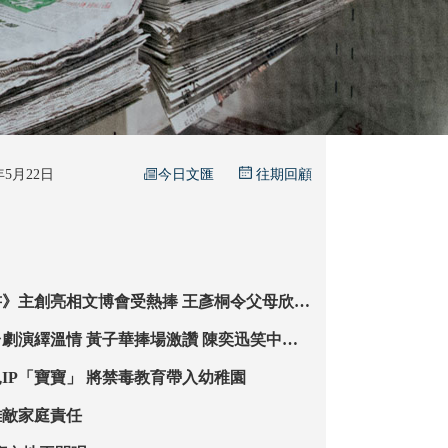
今日文匯
6年5月22日
往期回顧
亮相文博會受熱捧 王彥桐令父母欣慰
年輕人
華捧場激讚 陳奕迅笑中有
郭富城首創幼兒IP「寶寶」 將禁毒教育帶入幼稚園
難敵家庭責任