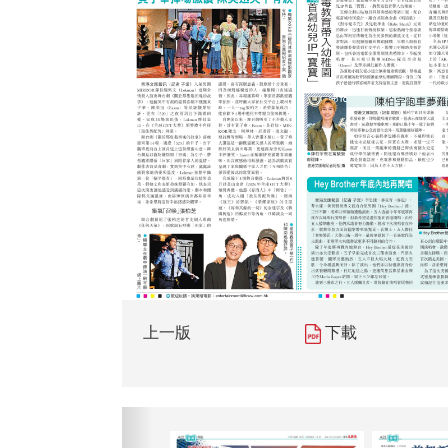
上一版
下載