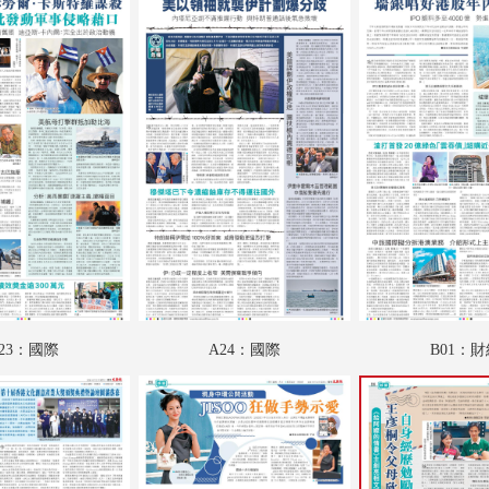
A19：財觀天下
A20：文教薈萃
A21：人物
A22：國際專題
A23：國際
A24：國際
B01：財經
B02：采風
23：國際
A24：國際
B01：
B03：體育
B04：特刊
B05：娛樂