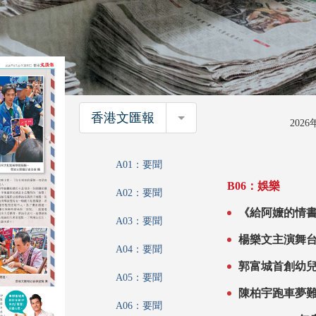
香港文匯報
香港文匯報
202
A01：要聞
B06：娛樂
A02：要聞
《給阿嬤的情書》主創
A03：要聞
自身經歷勉勵
楊樂文主演舞台劇演繹溫情 黃子
A04：要聞
淚
A05：要聞
陳柏宇跑車夢
A06：要聞