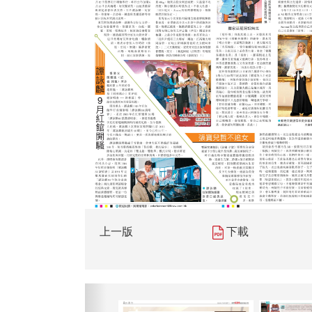
上一版
下載