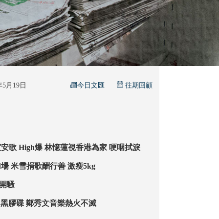
今日文匯
6年5月19日
往期回顧
啟德尾場騷兩度安歌 High爆 林憶蓮視香港為家 哽咽拭淚
群星齊撐個唱加場 米雪捐歌酬行善 激瘦5kg
館開騷
推「Sammi初」黑膠碟 鄭秀文音樂熱火不滅