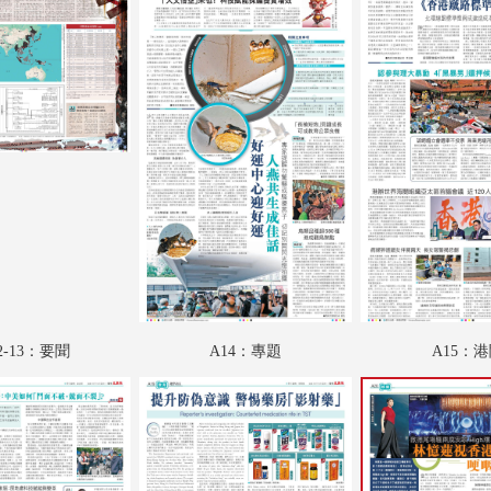
A19：趣學語文
A20：娛樂
A21：體育
A22：國際專題
A23：國際
A24：國際
B01：財經
B02：文匯園
2-13：要聞
A14：專題
A15：
B03：采風
B04：體育