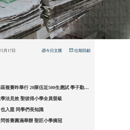
今日文匯
6年5月17日
往期回顧
0隊伍近500生應試 學子勤備
 感悟先烈愛國精神
「一知多用」教學法見效 聖彼得小學全員晉級
粵菜「啫啫煲」也入題 同學們長知識
「國安好學生」問答賽圓滿舉辦 聖匠小學摘冠