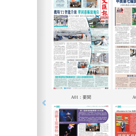
A01：要聞
A