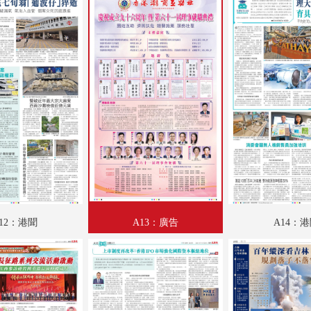
A18：財觀天下
A19：特刊
A20：文教薈萃
A21：人物
A22：國際
B01：娛樂
B02：娛樂
B03：文化視野
12：港聞
A13：廣告
A14：
B04：名家匯
B05：采風
B06：廣告