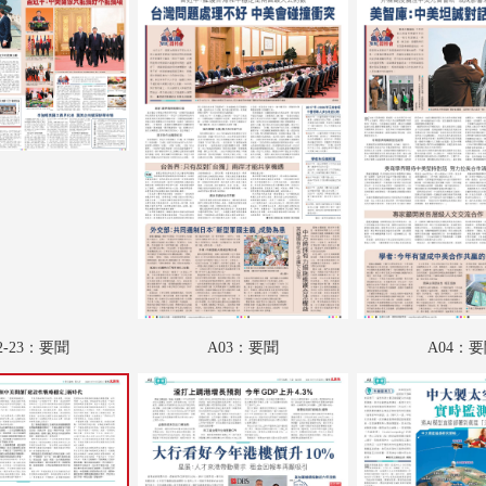
A18：財觀天下
A19：特刊
A20：文教薈萃
A21：人物
A22：國際
B01：娛樂
B02：娛樂
B03：文化視野
2-23：要聞
A03：要聞
A04：
B04：名家匯
B05：采風
B06：廣告