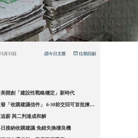
今日文匯
6年5月15日
往期回顧
中美開創「建設性戰略穩定」新時代
議信件」 6·30前交回可首批揀樓
接受則一併納入
宏福苑14維修工追薪 與二判達成和解
【文匯快評】早日接納收購建議 免錯失換樓良機