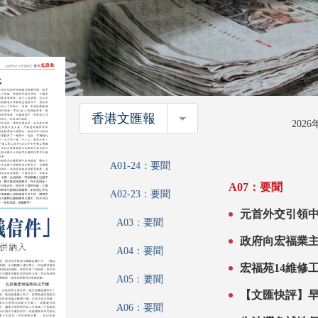
香港文匯報
香港文匯報
202
A01-24：要聞
A07：要聞
A02-23：要聞
元首外交引領
A03：要聞
政府向宏福業主發「收購建
A04：要聞
宏志閣若75%
A05：要聞
A06：要聞