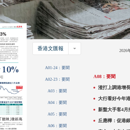
香港文匯報
香港文匯報
202
A01-24：要聞
A08：要聞
A02-23：要聞
A03：要聞
大行看好今年港樓價升10% 星
A04：要聞
回報率再顯吸
A05：要聞
丘應樺：促港
A06：要聞