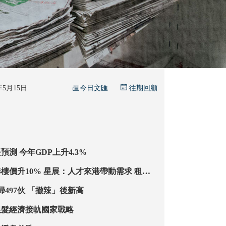
今日文匯
6年5月15日
往期回顧
渣打上調港增長預測 今年GDP上升4.3%
展：人才來港帶動需求 租金
引
新盤大手客4月掃497伙 「撤辣」後新高
銀髮經濟接軌國家戰略