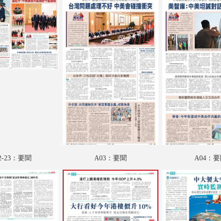
A18：財觀天下
A19：特刊
A20：文教薈萃
A21：人物
A22：國際
B01：娛樂
B02：娛樂
B03：文化視野
2-23：要聞
A03：要聞
A04：
B04：名家匯
B05：采風
B06：廣告