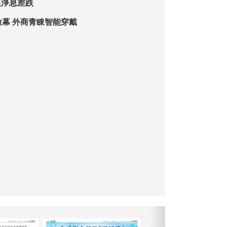
銀淨息差跌
AI終端展深圳啟幕 外商青睞智能穿戴