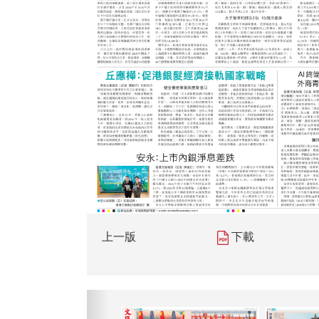
上一版
下載