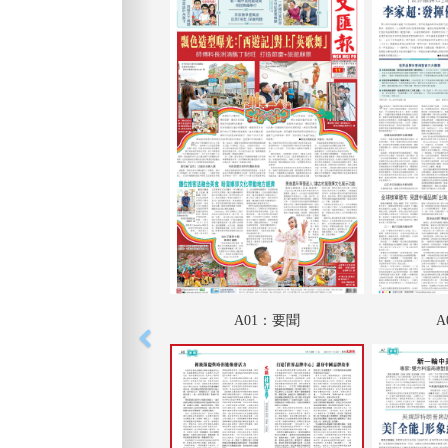
A01：要聞
A