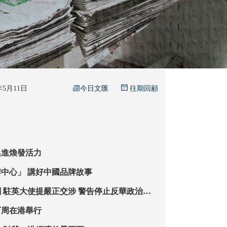
今日文匯
6年5月11日
往期回顧
俱進煥發活力
打造「世界品牌中心」 講好中國品牌故事
使提嚴正交涉 警告停止反華政治操
亂港分子撐腰打氣
下周在港舉行