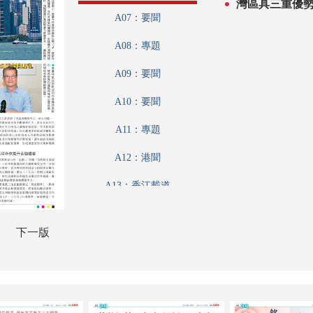
A07：要聞
A08：專題
A09：要聞
A10：要聞
A11：專題
A12：港聞
A13：香江載道
A14：公民與社會
下一版
A15：投資理財
A16：采風
A17：藝博