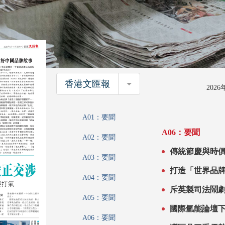
香港文匯報
香港文匯報
202
A01：要聞
A06：要聞
A02：要聞
傳統節慶與時
A03：要聞
A04：要聞
斥英製司法鬧劇 駐英大
A05：要聞
弄 勿為反中
國際氫能論壇
A06：要聞