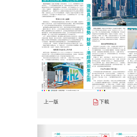
上一版
下載