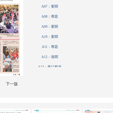
A07：要聞
A08：專題
A09：要聞
A10：要聞
A11：專題
A12：港聞
A13：香江載道
A14：公民與社會
下一版
A15：投資理財
A16：采風
A17：藝博