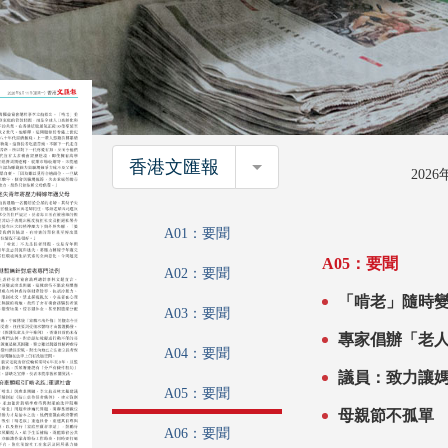
香港文匯報
香港文匯報
202
A01：要聞
A05：要聞
A02：要聞
「啃老」隨時變虐老 家醜密冚結難解 團體
A03：要聞
建議效法內地
A04：要聞
議員：致力讓
A05：要聞
母親節不孤單
A06：要聞