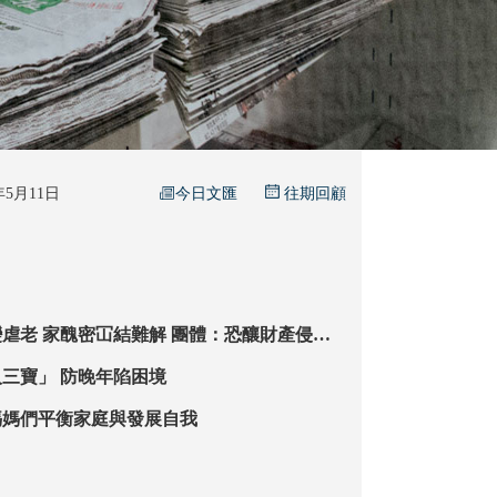
今日文匯
6年5月11日
往期回顧
：恐釀財產侵吞
建長者保障機制
專家倡辦「老人三寶」 防晚年陷困境
媽媽們平衡家庭與發展自我