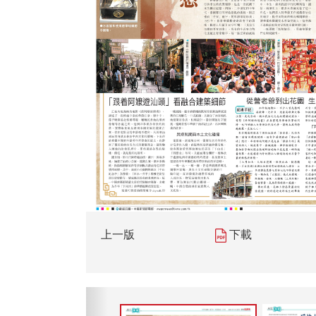
上一版
下載