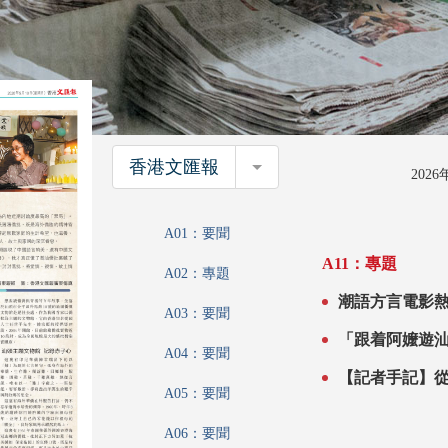
香港文匯報
香港文匯報
202
A01：要聞
A11：專題
A02：專題
潮語方言電影熱映 活化華僑下南洋百年記憶 在
A03：要聞
裏 覓見僑批中
A04：要聞
A05：要聞
A06：要聞