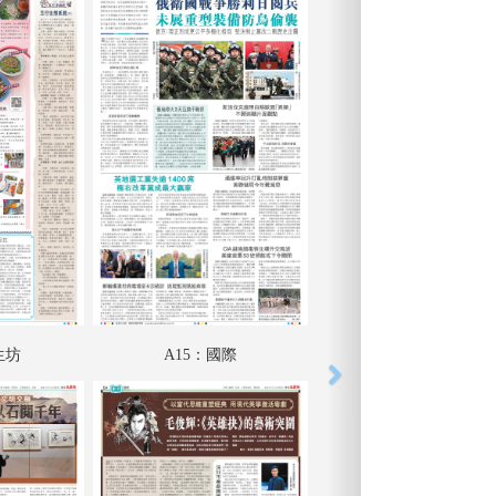
生坊
A15：國際