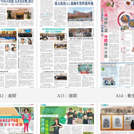
B02：娛樂
B03：收藏
B04：藝粹
B05：戲曲
B06：體育
SW01：匯周刊
SW02：匯周刊
SW03：匯周刊
12：港聞
A13：港聞
A14：養
SW04：匯周刊