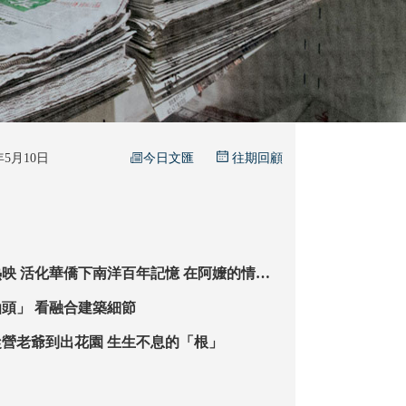
今日文匯
6年5月10日
往期回顧
阿嬤的情書
的鄉愁
「跟着阿嬤遊汕頭」 看融合建築細節
【記者手記】從營老爺到出花園 生生不息的「根」