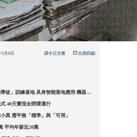
今日文匯
6年5月6日
往期回顧
地 具身智能落地應用 機器人
動作 幕後真人陪練千次
「前店後廠」模式 40天實現全閉環運行
訓練員動作大同小異 需平衡「標準」與「可用」
訓練師缺口500萬 平均年薪近20萬