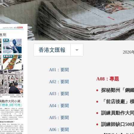
香港文匯報
香港文匯報
202
A01：要聞
A08：專題
A02：要聞
探秘鄭州「鋼鐵學徒」訓練基
A03：要聞
學3秒
A04：要聞
A05：要聞
A06：要聞