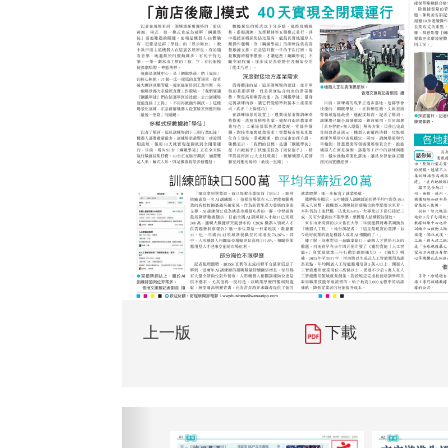
上一版
下載