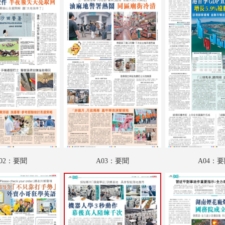
A19：國際
A20：國際
B01：財經
B02：科教啟智
B03：IT新世代
B04：愛漫遊
B05：采風
B06：娛樂
02：要聞
A03：要聞
A04：
B07：娛樂
B08：體育
C01：文匯馬經