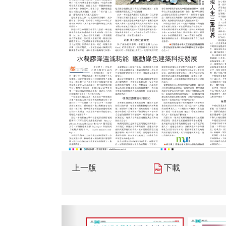
上一版
下載