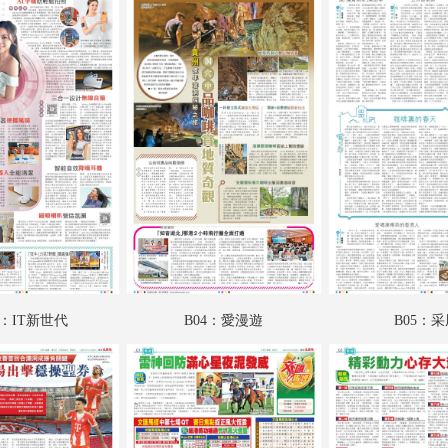
A19：國際
A20：國際
B01：財經
B02：科教啟智
B03：IT新世代
B04：愛漫遊
B05：采風
B06：娛樂
3：IT新世代
B04：愛漫遊
B05：
B07：娛樂
B08：體育
C01：文匯馬經