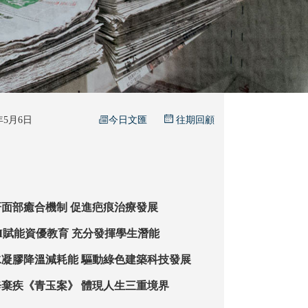
今日文匯
6年5月6日
往期回顧
面部癒合機制 促進疤痕治療發展
【數教新知】AI賦能資優教育 充分發揮學生潛能
【都大探索】水凝膠降溫減耗能 驅動綠色建築科技發展
【古嶺今談】辛棄疾《青玉案》 體現人生三重境界