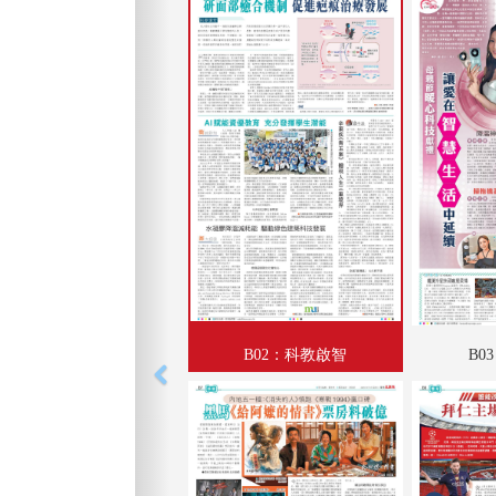
B02：科教啟智
B0